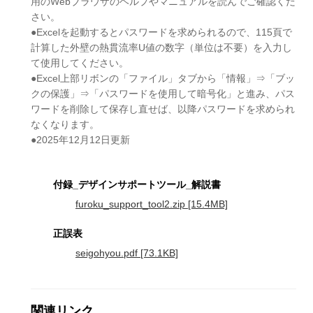
用のWebブラウザのヘルプやマニュアルを読んでご確認くだ
さい。
●Excelを起動するとパスワードを求められるので、115頁で
計算した外壁の熱貫流率U値の数字（単位は不要）を入力し
て使用してください。
●Excel上部リボンの「ファイル」タブから「情報」⇒「ブッ
クの保護」⇒「パスワードを使用して暗号化」と進み、パス
ワードを削除して保存し直せば、以降パスワードを求められ
なくなります。
●2025年12月12日更新
付録_デザインサポートツール_解説書
furoku_support_tool2.zip [15.4MB]
正誤表
seigohyou.pdf [73.1KB]
関連リンク