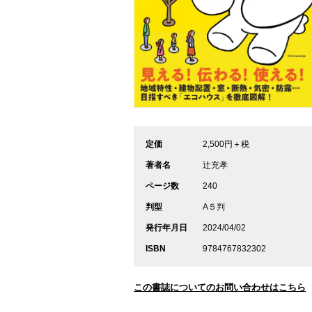
定価
2,500円＋税
著者名
辻充孝
ページ数
240
判型
A５判
発行年月日
2024/04/02
ISBN
9784767832302
この書誌についてのお問い合わせはこちら