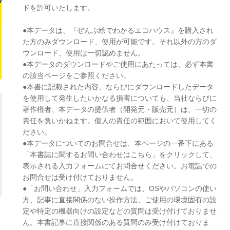
ドを許可いたします。
●本データは、『ぜんぶ絵でわかるエコハウス』を購入され
た方のみダウンロード、使用が可能です。それ以外の方のダ
ウンロード、使用は一切認めません。
●本データのダウンロードやご使用にあたっては、必ず本書
の該当ページをご参照ください。
●本書に記載された内容、ならびにダウンロードしたデータ
を使用して発生したいかなる損害についても、当社ならびに
著作権者、本データの提供者（開発元・販売元）は、一切の
責任を負いかねます。個人の責任の範囲において使用してく
ださい。
●本データについてのお問合せは、本ページの一番下にある
「本書誌に関するお問い合わせはこちら」をクリックして、
表示される入力フォームにてお問合せください。お電話での
お問合せは受け付けておりません。
●「お問い合わせ」入力フォームでは、OSやパソコンの使い
方、記事に直接関係のない操作方法、ご使用の環境固有の設
定や特定の機器向けの設定などの質問は受け付けておりませ
ん。本書記事に直接関係のある質問のみ受け付けておりま