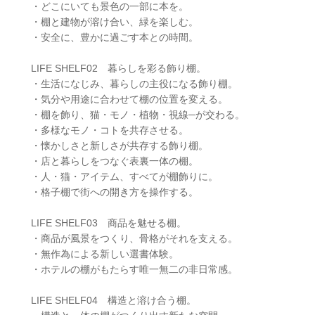
・どこにいても景色の一部に本を。
・棚と建物が溶け合い、緑を楽しむ。
・安全に、豊かに過ごす本との時間。
LIFE SHELF02 暮らしを彩る飾り棚。
・生活になじみ、暮らしの主役になる飾り棚。
・気分や用途に合わせて棚の位置を変える。
・棚を飾り、猫・モノ・植物・視線─が交わる。
・多様なモノ・コトを共存させる。
・懐かしさと新しさが共存する飾り棚。
・店と暮らしをつなぐ表裏一体の棚。
・人・猫・アイテム、すべてが棚飾りに。
・格子棚で街への開き方を操作する。
LIFE SHELF03 商品を魅せる棚。
・商品が風景をつくり、骨格がそれを支える。
・無作為による新しい選書体験。
・ホテルの棚がもたらす唯一無二の非日常感。
LIFE SHELF04 構造と溶け合う棚。