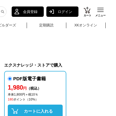
0
会員登録
ログイン
カート
メニュー
ビルダーズ
定期購読
XKオンライン
エクスナレッジ・ストアで購入
PDF版電子書籍
1,980
円
（税込）
本体1,800円＋税10％
180
ポイント
（10%）
カートに入れる