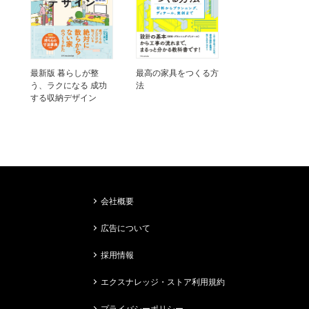
最新版 暮らしが整
最高の家具をつくる方
う、ラクになる 成功
法
する収納デザイン
会社概要
広告について
採用情報
エクスナレッジ・ストア利用規約