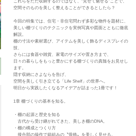
これらをただ収納するのではなく、“見せて魅せる”ことで、
空間そのものを美しく整えることができるとしたら？
今回の特集では、住宅・非住宅問わず多彩な物件を題材に、
美しい棚づくりのテクニックを実例写真や図面とともに徹底
解説。
棚の寸法や素材選び、アイテムを美しく飾るディスプレイの
技、
さらには食器や雑貨、家電のサイズや置き方まで、
日々の暮らしをもっと豊かにする棚づくりの真髄をお見せし
ます。
隠す収納にさよならを告げ、
空間を美しく引き立てる「Life Shelf」の世界へ。
明日から実践したくなるアイデアが詰まった1冊です！
1章 棚づくりの基本を知る。
・棚の起源と歴史を知る
古代から受け継がれてきた、美しき棚のDNA。
・棚の構成とつくり方
接合部の操作で箱組みの〝骨格〟を美しく見せる。