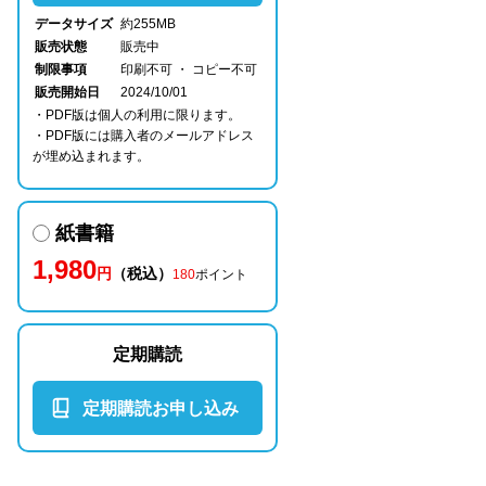
データサイズ
約255MB
販売状態
販売中
制限事項
印刷不可 ・ コピー不可
販売開始日
2024/10/01
・PDF版は個人の利用に限ります。
・PDF版には購入者のメールアドレス
が埋め込まれます。
紙書籍
1,980
円
（税込）
180
ポイント
定期購読
定期購読お申し込み