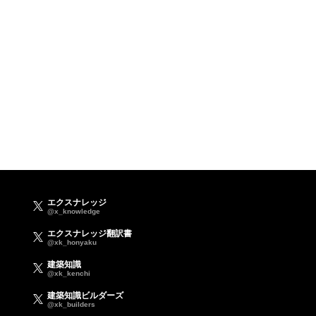
エクスナレッジ
@x_knowledge
エクスナレッジ翻訳書
@xk_honyaku
建築知識
@xk_kenchi
建築知識ビルダーズ
@xk_builders