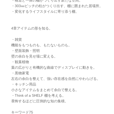
・構造と一体の棚がつくり出す新たな空間。
・303㎜ピッチの柱がつくり出す、棚に囲まれた居場所。
・変化するライフスタイルに寄り添う棚。
4章アイテムの形を知る。
・雑貨
機能をもつものも、もたないものも。
・壁面装飾・照明
壁の余白を見せ場に変える。
・観葉植物
葉の広がりと有機的な曲線でディスプレイに動きを。
・黒物家電
左右の余白を整えて、強い存在感を自然にやわらげる。
・キッチン用品
小さなアイテムをまとめて余白で整える。
・Think of a SHELF 棚を考える。
畏怖するほどに圧倒的な知の集積。
キーワード75