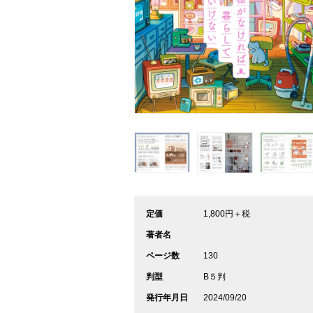
定価
1,800円＋税
著者名
ページ数
130
判型
B５判
発行年月日
2024/09/20