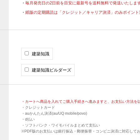
毎月発売日の2日前を目安に最新号を送料無料で発送いたしま
紙版の定期購読は「クレジット／キャリア決済」のみポイント
建築知識
建築知識ビルダーズ
カートへ商品を入れてご購入手続きへ進みますと、お支払い方法を
・クレジットカード
・auかんたん決済(au/UQ mobile/povo)
・d払い
・ソフトバンク・ワイモバイルまとめて支払い
※PDF版のお支払いは銀行振込・郵便振替・コンビニ決済に対応して