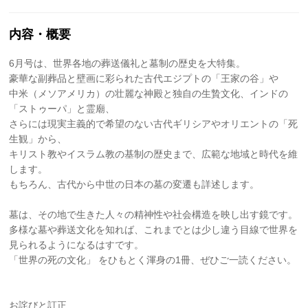
内容・概要
6月号は、世界各地の葬送儀礼と墓制の歴史を大特集。
豪華な副葬品と壁画に彩られた古代エジプトの「王家の谷」や
中米（メソアメリカ）の壮麗な神殿と独自の生贄文化、インドの
「ストゥーパ」と霊廟、
さらには現実主義的で希望のない古代ギリシアやオリエントの「死
生観」から、
キリスト教やイスラム教の基制の歴史まで、広範な地域と時代を維
します。
もちろん、古代から中世の日本の墓の変遷も詳述します。
墓は、その地で生きた人々の精神性や社会構造を映し出す鏡です。
多様な墓や葬送文化を知れば、これまでとは少し違う目線で世界を
見られるようになるはすです。
「世界の死の文化」 をひもとく渾身の1冊、ぜひご一読ください。
お詫びと訂正