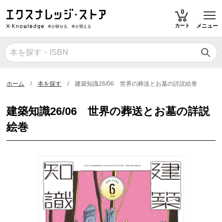
T
0
カート
メニュー
本が探せる、本が買える
ホーム
本を探す
建築知識26/06 世界の葬送とお墓の詳説絵巻
建築知識26/06 世界の葬送とお墓の詳説
絵巻