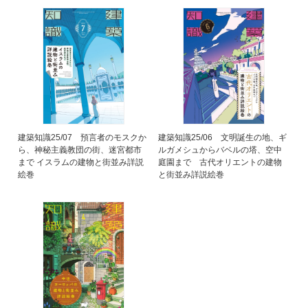
建築知識25/07 預言者のモスクか
建築知識25/06 文明誕生の地、ギ
ら、神秘主義教団の街、迷宮都市
ルガメシュからバベルの塔、空中
まで イスラムの建物と街並み詳説
庭園まで 古代オリエントの建物
絵巻
と街並み詳説絵巻