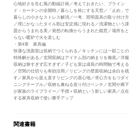
心地好さを生む風の動線計画／考えておきたい、ブライン
ド・カーテンの全開時／暮らしを裕にする天窓／「止め」で
暮らしの小さなストレス解消／一考、照明器具の取り付け方
／理にかなったタイル割は安定感に現れる／洗濯物という課
題からうまれる美／発想の転換からうまれた鏡窓／場所をと
らない暖炉で火を楽しむ
・第4章 家具編
快適な洗面室は収納でつくられる／キッチンには一邸ごとの
特殊解がある／玄関収納はアイテム別の納まりを徹底／洋服
収納は狭すぎず広すぎず／子ども室は成長の時間軸で考える
／空間の仕切りも有効活用／リビングの壁面収納は余白を残
す／家具から捉え直すリビングの居心地／求心力をもつダイ
ニングテーブル／収納も兼ねる造り付けベンチ／玄関や廊下
が家族のライブライー／手摺＋収納という新しい家具／点在
する家具収納で使い勝手アップ
関連書籍