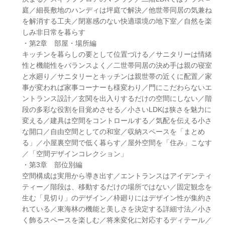
庭／細長敷地のハンディは坪庭で解決／他世帯同居の気兼ね
を解消する工夫／閉塞感のない快適環境の地下室／自然を楽
しみ非日常を暮らす
・第2章 部屋・場所編
キッチンを暮らしの要として位置づける／サニタリーは情緒
性と機能性をバランスよく／二世帯同居の決め手は親の寝室
と水廻り／サニタリーとキッチンは親世帯の近くに配置／家
事が変われば家事コーナーも様変わり／門にこだわらないエ
ントランス設計／玄関を出入りするだけの空間にしない／階
段の多彩な役割を目覚めさせる／小さいLDKは狭さを魅力に
変える／建具は空間をコントロールする／気配を伝える小さ
な開口／自由空間としての和室／収納スペースを「まとめ
る」／小屋裏空間で低く暮らす／屋外空間を「住み」こなす
／「空間デザインコレクション」
・第3章 部位別編
空間構成は実用から導き出す／エントランスはアイデンティ
ティー／階段は、移動するだけの場所ではない／固定観念を
生む「見切り」のデザイン／枠廻りにはデザイン性が集約さ
れている／東海林の機能と美しさを決定する詳細寸法／小さ
く飾るスペースを楽しむ／将来変化に対応するディテール／