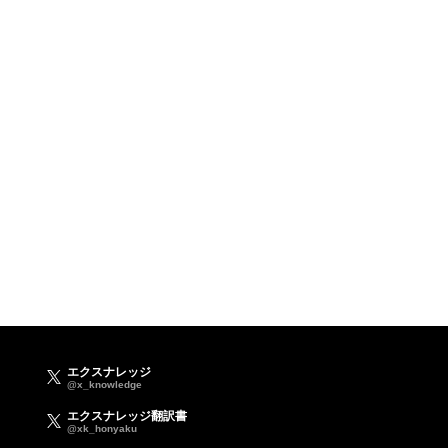
エクスナレッジ
@x_knowledge
エクスナレッジ翻訳書
@xk_honyaku