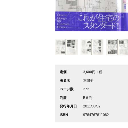
定価
3,600円＋税
著者名
本間至
ページ数
272
判型
B５判
発行年月日
2011/03/02
ISBN
9784767811062