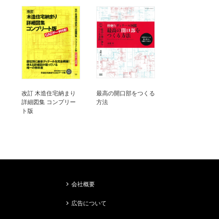
改訂 木造住宅納まり
最高の開口部をつくる
詳細図集 コンプリー
方法
ト版
会社概要
広告について