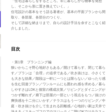
「住宅は暮らしをするところ。常に暮らしから物事を発想
し、そこから形に置き換えていく。」
住宅設計の基本をそう語る著者が、基本の平面プランから間
取り、各部屋、各部分のつくり、
そして詳細な納まりまで、自らの設計手法を余すとこなく紹
介しました。
目次
・第1章 プランニング編
狭いからこそ野心地好さもある／開けて暮らす、閉じて暮ら
す／プランは「合理」の追求である／吹き抜けは、小さくて
も大きな効果／階段は一軒に一つとは限らない／ゆったり感
を生む回遊プラン／ワンルームにも囲われ感を求める／暮ら
しやすさはLDKと個室の構成次第／リビングとダイニングが
つかず離れず／廊下は部屋の一部という視点をもつ／抜けの
爽快感を十二分にいかす／テラスはもう一つのリビング／中
庭・吹き抜けを介して生まれる距離感／心地好い家は天井で
決まる／スキップフロアのマジック／二階LDKではテラス＝