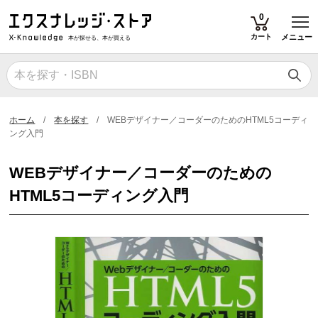
T
0
カート
メニュー
本が探せる、本が買える
ホーム
本を探す
WEBデザイナー／コーダーのためのHTML5コーディ
ング入門
WEBデザイナー／コーダーのための
HTML5コーディング入門