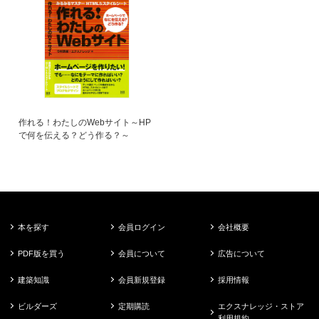
作れる！わたしのWebサイト～HP
で何を伝える？どう作る？～
本を探す
会員ログイン
会社概要
PDF版を買う
会員について
広告について
建築知識
会員新規登録
採用情報
ビルダーズ
定期購読
エクスナレッジ・ストア
利用規約