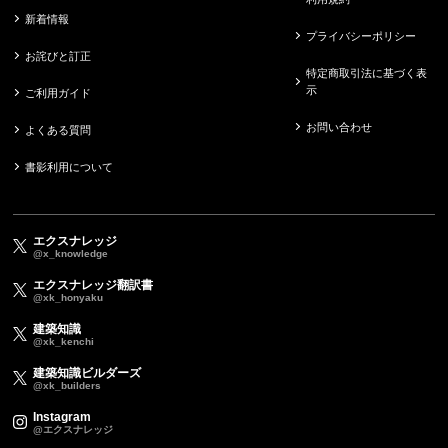
新着情報
プライバシーポリシー
お詫びと訂正
特定商取引法に基づく表
示
ご利用ガイド
お問い合わせ
よくある質問
書影利用について
エクスナレッジ
@x_knowledge
エクスナレッジ翻訳書
@xk_honyaku
建築知識
@xk_kenchi
建築知識ビルダーズ
@xk_builders
Instagram
@エクスナレッジ