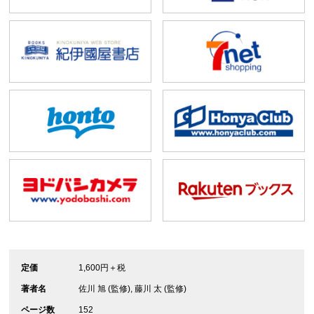
定価
1,600円＋税
著者名
佐川 旭 (監修), 藤川 太 (監修)
ページ数
152