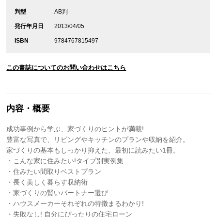
判型
AB判
発行年月日
2013/04/05
ISBN
9784767815497
この書誌についてのお問い合わせはこちら
内容・概要
成功事例から学ぶ、家づくりのヒントが満載!
豊富な写真で、リビングやキッチンのプランや収納を紹介。
家づくりの基本もしっかり抑えた、最初に読みたい1冊。
・こんな家に住みたい!タイプ別実例集
・住みたい間取りベストプラン
・長く美しく暮らす収納術
・家づくりの賢いパートナー選び
・ハウスメーカーそれぞれの特徴まるわかり!
・失敗なし! 自分にぴったりの住宅ローン