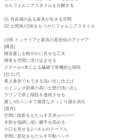
カルフォルニアスタイルを分解する
01 存在感のある家具が生きる空間
02 土間床のDKをもつカリフォルニアスタイル
□3章 インテリアと家具の差別化のアイデア
[構造]
構造露しを軽やかに見せる工夫
構造を空間に溶け込ませる
スチール+木による繊細で有機的な階段
[仕上げ]
素人参加でもできる洗い出し仕上げ
エイジング効果の高い土壁の洗い出し
ラワンで床と階段を連続させる
露し+白ペンキで適度なざっくり感を演出
[造作]
空間に陰影をもたらす天井ルーバー
木部を強調し使い勝手を高める
小口を見せるJパネルのテーブル
空間に変化をもたらす可動ベンチ