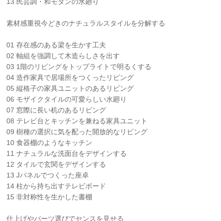
13 民芸調・和モダンの水廻り
素材感重視今どきのナチュラルスタイルを分解する
01 存在感のある梁を生かす工夫
02 軸組を強調して木造らしさを出す
03 1階のリビングをトップライトで明るくする
04 造作家具で居場所をつくったリビング
05 縦格子の家具ユニットのあるリビング
06 モザイクタイルの可愛らしい水廻り
07 窓際に長い机のあるリビング
08 テレビ台とキッチンを兼ねる家具ユニット
09 樹種の選択に気を配った開放的なリビング
10 食器棚のようなキッチン
11 ナチュラルな洗面台をデザインする
12 タイルで玄関をデザインする
13 Jパネルでつくった座卓
14 柱から持ち出すテレビボード
15 非対称性を生かした書棚
仕上げやパーツ選びでセンスを見せる