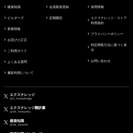
建築知識
会員新規登録
採用情報
ビルダーズ
定期購読
エクスナレッジ・ストア
利用規約
新着情報
プライバシーポリシー
お詫びと訂正
特定商取引法に基づく表
示
ご利用ガイド
お問い合わせ
よくある質問
書影利用について
エクスナレッジ
@x_knowledge
エクスナレッジ翻訳書
@xk_honyaku
建築知識
@xk_kenchi