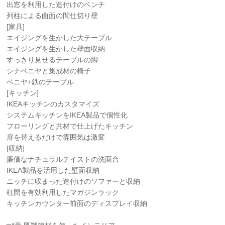
出窓を利用した造付けのベンチ
列柱による曲面の間仕切り壁
[家具]
エイジングを生かした大テーブル
エイジングを生かした壁面収納
すっきり見せるテーブルの脚
シナベニヤと集成材の椅子
ベニヤ+鉄のテーブル
[キッチン]
IKEAキッチンのカスタマイズ
システムキッチンをIKEA製品で個性化
フローリングと共材で仕上げたキッチン
扉を替えるだけで雰囲気は激変
[収納]
廉価なナチュラルテイストの洗面台
IKEA製品を活用した壁面収納
ニッチに収まった造付けのソファーと収納
柱間を有効利用したマガジンラック
キッチンカウンター前面のディスプレイ収納