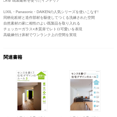
□4章 既製建材を使ったインテリア
LIXIL・Panasonic・DAIKENの人気シリーズを使いこなす!
同柄化粧材と造作部材を駆使してつくる洗練された空間
自然素材の家に相性のよい既製品を取り入れる
チェッカーガラス×木質扉でレトロ可愛いを表現
高級練付け床材でワンランク上の空間を実現
関連書籍