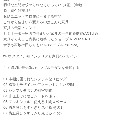
明確な空間が求められなくなっている(窪川勝哉)
脱・造付け家具!
収納ユニットで自在に可変する空間
これから住まいを変えるのはこんな家具!!
家具の最新トレンド
セミオーダー家具で住まいと家具の一体化を提案(ACTUS)
家具から考える内装に着手したショップ(RIVER GATE)
食事も家族の団らんも1つのテーブルで(unico)
□2章 スタイル別インテリアと家具のデザイン
白く繊細に最先端のシンプルモダンを分解する
01 本棚に囲まれたシンプルなリビング
02 構造をデザインのアクセントにした空間
03 シンプルモダンの和室空間
04 床仕上げに塩ビシートを使う
05 フレキシブルに使える土間スペース
06 構造露しをすっきり見せる その1
07 構造露しをすっきり見せる その2