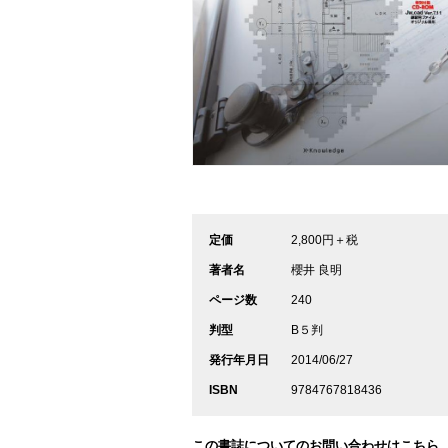
定価
2,800円＋税
著者名
櫻井 良明
ページ数
240
判型
B５判
発行年月日
2014/06/27
ISBN
9784767818436
この書誌についてのお問い合わせはこちら