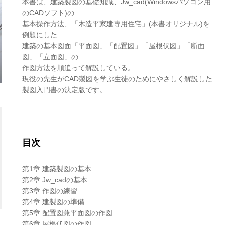
本書は、建築製図の基礎知識、Jw_cad(Windowsパソコン用
のCADソフト)の
基本操作方法、「木造平家建専用住宅」(本書オリジナル)を
例題にした
建築の基本図面「平面図」「配置図」「屋根伏図」「断面
図」「立面図」の
作図方法を順追って解説している。
現役の先生がCAD製図を学ぶ生徒のためにやさしく解説した
製図入門書の決定版です。
目次
第1章 建築製図の基本
第2章 Jw_cadの基本
第3章 作図の練習
第4章 建製図の準備
第5章 配置図兼平面図の作図
第6章 屋根伏図の作図