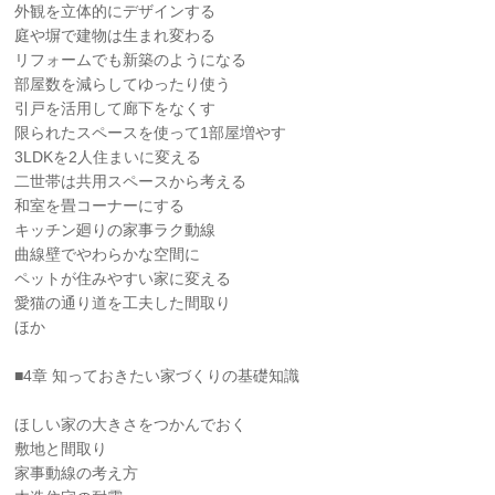
外観を立体的にデザインする
庭や塀で建物は生まれ変わる
リフォームでも新築のようになる
部屋数を減らしてゆったり使う
引戸を活用して廊下をなくす
限られたスペースを使って1部屋増やす
3LDKを2人住まいに変える
二世帯は共用スペースから考える
和室を畳コーナーにする
キッチン廻りの家事ラク動線
曲線壁でやわらかな空間に
ペットが住みやすい家に変える
愛猫の通り道を工夫した間取り
ほか
■4章 知っておきたい家づくりの基礎知識
ほしい家の大きさをつかんでおく
敷地と間取り
家事動線の考え方