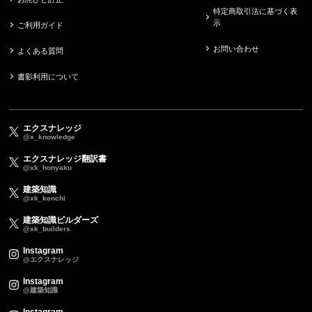
特定商取引法に基づく表
示
ご利用ガイド
お問い合わせ
よくある質問
書影利用について
エクスナレッジ
@x_knowledge
エクスナレッジ翻訳書
@xk_honyaku
建築知識
@xk_kenchi
建築知識ビルダーズ
@xk_builders
Instagram
@エクスナレッジ
Instagram
@建築知識