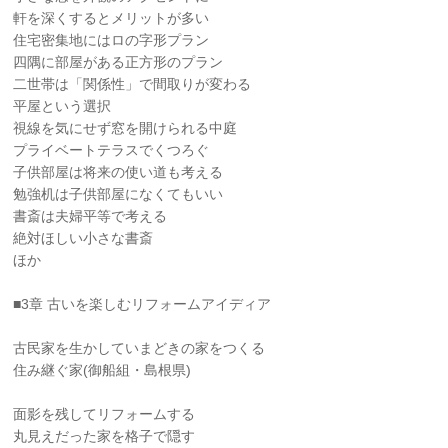
軒を深くするとメリットが多い
住宅密集地にはロの字形プラン
四隅に部屋がある正方形のプラン
二世帯は「関係性」で間取りが変わる
平屋という選択
視線を気にせず窓を開けられる中庭
プライベートテラスでくつろぐ
子供部屋は将来の使い道も考える
勉強机は子供部屋になくてもいい
書斎は夫婦平等で考える
絶対ほしい小さな書斎
ほか
■3章 古いを楽しむリフォームアイディア
古民家を生かしていまどきの家をつくる
住み継ぐ家(御船組・島根県)
面影を残してリフォームする
丸見えだった家を格子で隠す