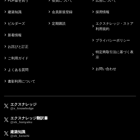
PDF版を買う
会員について
広告について
建築知識
会員新規登録
採用情報
ビルダーズ
定期購読
エクスナレッジ・ストア
利用規約
新着情報
プライバシーポリシー
お詫びと訂正
特定商取引法に基づく表
示
ご利用ガイド
お問い合わせ
よくある質問
書影利用について
エクスナレッジ
@x_knowledge
エクスナレッジ翻訳書
@xk_honyaku
建築知識
@xk_kenchi