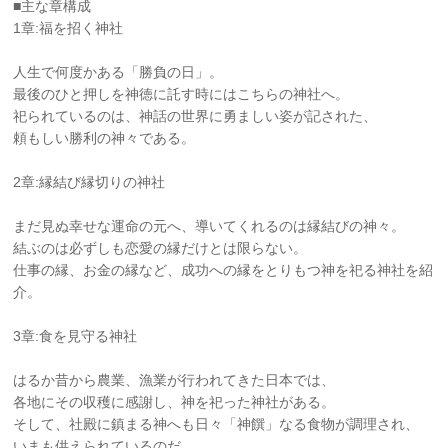
■主な章構成
1章:福を招く神社
人生で何度かある「勝負の日」。
最後のひと押しを神徳に託す時にはこちらの神社へ。
祀られているのは、神話の世界に勇ましい姿が記された、
頼もしい勝利の神々である。
2章:縁結び縁切りの神社
まだ見ぬ幸せな運命の元へ、導いてくれるのは縁結びの神々。
結ぶのは必ずしも恋愛の縁だけとは限らない。
仕事の縁、お金の縁など、成功への縁をとりもつ神を祀る神社を紹
介。
3章:食を見守る神社
はるか昔から農業、漁業が行われてきた日本では、
各地にその収穫に感謝し、神を祀った神社がある。
そして、社殿に鎮まる神へも日々「神饌」なる食物が調理され、
いまも供えられているのだ。