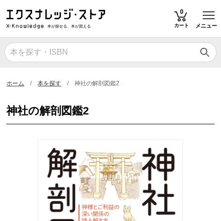
T
0
カート
メニュー
本が探せる、本が買える
ホーム
本を探す
神社の解剖図鑑2
神社の解剖図鑑2