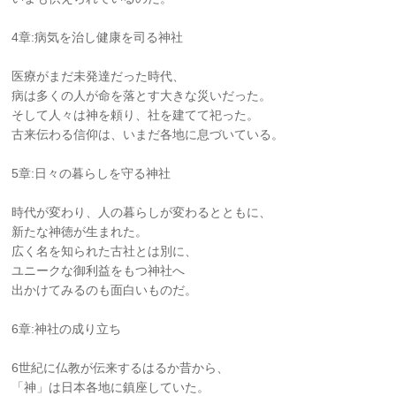
4章:病気を治し健康を司る神社
医療がまだ未発達だった時代、
病は多くの人が命を落とす大きな災いだった。
そして人々は神を頼り、社を建てて祀った。
古来伝わる信仰は、いまだ各地に息づいている。
5章:日々の暮らしを守る神社
時代が変わり、人の暮らしが変わるとともに、
新たな神徳が生まれた。
広く名を知られた古社とは別に、
ユニークな御利益をもつ神社へ
出かけてみるのも面白いものだ。
6章:神社の成り立ち
6世紀に仏教が伝来するはるか昔から、
「神」は日本各地に鎮座していた。