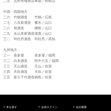
二五 吉村秀雄商店車坂／和歌山
中国・四国地方
二六 竹鶴酒造 竹鶴／広島
二七 八百新酒造 雁木／山口
二八 旭酒造 獺祭／山口
二九 永山本家酒造場貴／山口
三〇 司牡丹酒造 司牡丹／高知
九州地方
三一 喜多屋 喜多屋／福岡
三二 白糸酒造 田中六五／福岡
三三 天山酒造 天山／佐賀
三四 天吹酒造 天吹／佐賀
三五 富久千代酒造鍋島／佐賀
本を探す
会員ログイン
会社概要