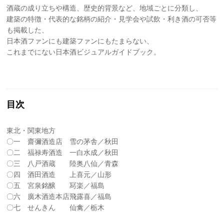
酒蔵の成り立ちや構造、歴史的背景など、地域ごとに分類し、
建築の特徴・代表的な銘柄の紹介・見学会や試飲・利き酒の可否等
も掲載した、
日本酒ファンにも建築ファンにもたまらない、
これまでにない日本酒ビジュアルガイドブック。
目次
東北・関東地方
〇一 齋彌酒造店 雪の茅舎／秋田
〇二 福禄寿酒造 一白水成／秋田
〇三 八戸酒蔵 陸奥八仙／青森
〇四 酒田酒造 上喜元／山形
〇五 宮泉銘醸 冩楽／福島
〇六 廣木酒造本店飛露喜／福島
〇七 せんきん 仙禽／栃木