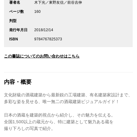
著者名
木下光／東野友信／前谷吉伸
ページ数
160
判型
発行年月日
2018/12/14
ISBN
9784767825373
この書誌についてのお問い合わせはこちら
内容・概要
文化財級の酒蔵建築から最新鋭の工場建築、有名建築家設計まで、
多彩な姿を見せる、唯一無二の酒蔵建築ビジュアルガイド！
日本の酒蔵を建築的視点から紹介し、その魅力を伝える。
全国1,500以上の蔵元から、特に建築として魅力ある蔵を
撮り下ろしの写真で紹介。