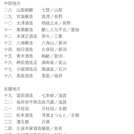
中部地方
〇八 山梨銘醸 七賢／山梨
〇九 宮坂醸造 真澄／長野
一〇 大澤酒造 明鏡止水／長野
十一 萬乗醸造 醸し人九平次／愛知
十二 木屋正酒造 而今／三重
十三 八海醸造 八海山／新潟
十四 朝日酒造 久保田／新潟
十五 青木酒造 鶴齢／新潟
十六 桝田酒造店 満寿泉／富山
十七 小堀酒造店 萬歳楽／石川
十八 黒龍酒造 黒龍／福井
近畿地方
十九 冨田酒造 七本鎗／滋賀
二〇 福井弥平商店萩乃露／滋賀
二一 月桂冠 月桂冠／京都
二二 松本酒造 澤屋まつもと／京都
二三 灘五郷 兵庫
二四 久保本家酒造睡龍／奈良