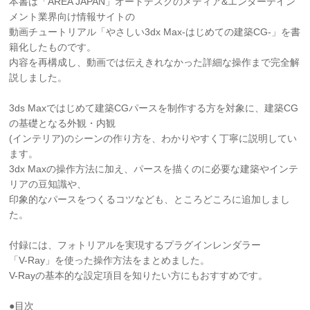
本書は「AREA JAPAN」オートデスクのメディア&エンターテイン
メント業界向け情報サイトの
動画チュートリアル「やさしい3dx Max-はじめての建築CG-」を書
籍化したものです。
内容を再構成し、動画では伝えきれなかった詳細な操作まで完全解
説しました。
3ds Maxではじめて建築CGパースを制作する方を対象に、建築CG
の基礎となる外観・内観
(インテリア)のシーンの作り方を、わかりやすく丁寧に説明してい
ます。
3dx Maxの操作方法に加え、パースを描くのに必要な建築やインテ
リアの豆知識や、
印象的なパースをつくるコツなども、ところどころに追加しまし
た。
付録には、フォトリアルを実現するプラグインレンダラー
「V-Ray」を使った操作方法をまとめました。
V-Rayの基本的な設定項目を知りたい方にもおすすめです。
●目次