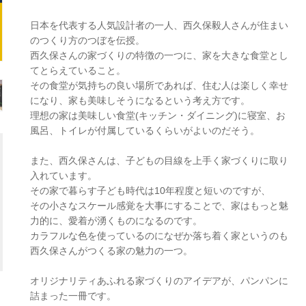
日本を代表する人気設計者の一人、西久保毅人さんが住まい
のつくり方のつぼを伝授。
西久保さんの家づくりの特徴の一つに、家を大きな食堂とし
てとらえていること。
その食堂が気持ちの良い場所であれば、住む人は楽しく幸せ
になり、家も美味しそうになるという考え方です。
理想の家は美味しい食堂(キッチン・ダイニング)に寝室、お
風呂、トイレが付属しているくらいがよいのだそう。
また、西久保さんは、子どもの目線を上手く家づくりに取り
入れています。
その家で暮らす子ども時代は10年程度と短いのですが、
その小さなスケール感覚を大事にすることで、家はもっと魅
力的に、愛着が湧くものになるのです。
カラフルな色を使っているのになぜか落ち着く家というのも
西久保さんがつくる家の魅力の一つ。
オリジナリティあふれる家づくりのアイデアが、パンパンに
詰まった一冊です。