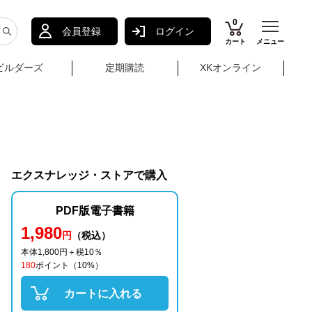
0
会員登録
ログイン
カート
メニュー
ビルダーズ
定期購読
XKオンライン
エクスナレッジ・ストアで購入
PDF版電子書籍
1,980
円
（税込）
本体1,800円＋税10％
180
ポイント
（10%）
カートに入れる