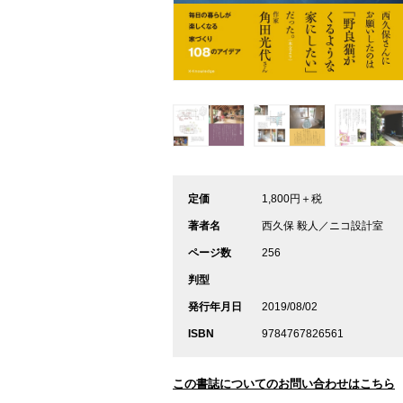
定価
1,800円＋税
著者名
西久保 毅人／ニコ設計室
ページ数
256
判型
発行年月日
2019/08/02
ISBN
9784767826561
この書誌についてのお問い合わせはこちら