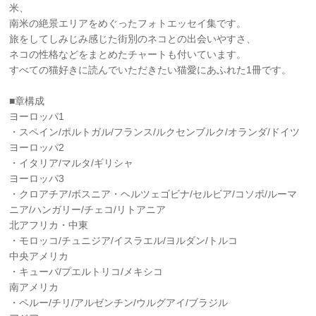
米、
南米の絶景エリアをめぐったフォトエッセイ集です。
旅をしてしみじみ感じた街別のネコとの出会いやすさ、
ネコの性格などをまとめたチャートも付いています。
すべての猫好きに読んでいただきたい猫愛にあふれた1冊です。
■章構成
ヨーロッパ1
・スペイン/ポルトガル/フランス/ルクセンブルク/オランダ/ドイツ
ヨーロッパ2
・イタリア/マルタ/ギリシャ
ヨーロッパ3
・クロアチア/ボスニア・ヘルツェゴビナ/セルビア/コソボ/ルーマ
ニア/ハンガリー/チェコ/リトアニア
北アフリカ・中東
・モロッコ/チュニジア/イスラエル/ヨルダン/トルコ
中央アメリカ
・キューバ/プエルトリコ/メキシコ
南アメリカ
・ペルー/チリ/アルゼンチン/ウルグアイ/ブラジル