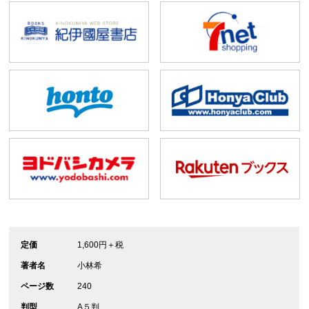
定価
1,600円＋税
著者名
小林希
ページ数
240
判型
A５判