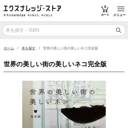
T
0
カート
メニュー
本が探せる、本が買える
ホーム
本を探す
世界の美しい街の美しいネコ完全版
世界の美しい街の美しいネコ完全版