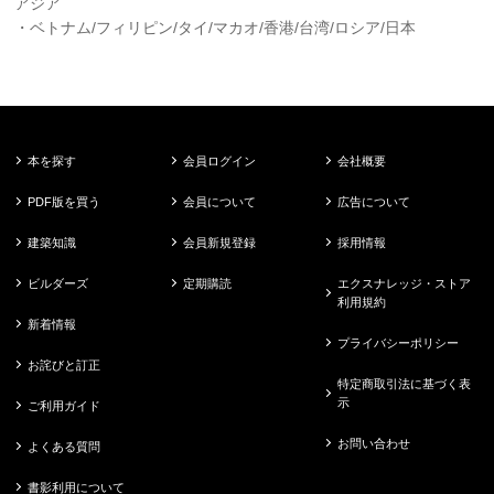
アジア
・ベトナム/フィリピン/タイ/マカオ/香港/台湾/ロシア/日本
本を探す
会員ログイン
会社概要
PDF版を買う
会員について
広告について
建築知識
会員新規登録
採用情報
ビルダーズ
定期購読
エクスナレッジ・ストア
利用規約
新着情報
プライバシーポリシー
お詫びと訂正
特定商取引法に基づく表
示
ご利用ガイド
お問い合わせ
よくある質問
書影利用について