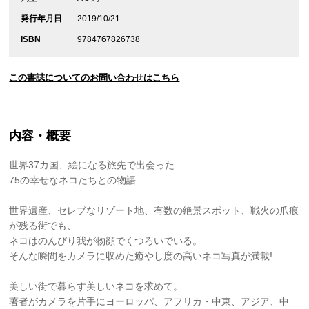
発行年月日
2019/10/21
ISBN
9784767826738
この書誌についてのお問い合わせはこちら
内容・概要
世界37カ国、絵になる旅先で出会った
75の幸せなネコたちとの物語
世界遺産、セレブなリゾート地、有数の絶景スポット、戦火の爪痕
が残る街でも、
ネコはのんびり我が物顔でくつろいでいる。
そんな瞬間をカメラに収めた癒やし度の高いネコ写真が満載!
美しい街で暮らす美しいネコを求めて。
著者がカメラを片手にヨーロッパ、アフリカ・中東、アジア、中