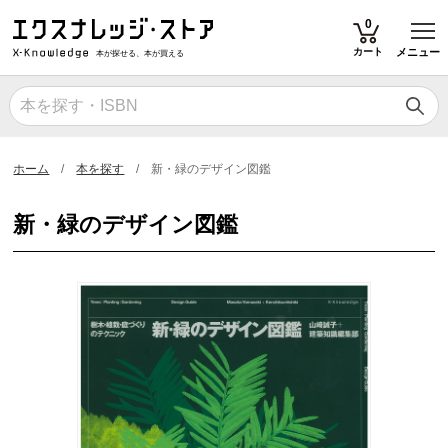
T
0
カート
メニュー
本が探せる、本が買える
ホーム
本を探す
新・緑のデザイン図鑑
新・緑のデザイン図鑑