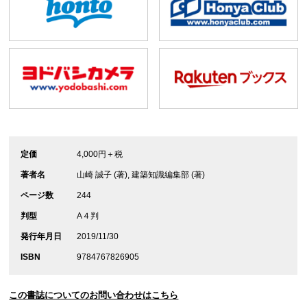
定価
4,000円＋税
著者名
山崎 誠子 (著), 建築知識編集部 (著)
ページ数
244
判型
A４判
発行年月日
2019/11/30
ISBN
9784767826905
この書誌についてのお問い合わせはこちら