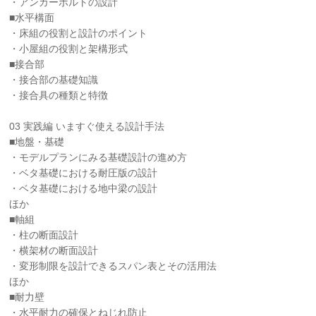
・アンカーボルトの設計
■水平構面
・床組の役割と設計のポイント
・小屋組の役割と架構形式
■接合部
・接合部の基礎知識
・接合具の種類と特徴
03 実践編 いますぐ使える設計手法
■地盤・基礎
・モデルプランにみる基礎設計の進め方
・ベタ基礎における耐圧版の設計
・ベタ基礎における地中梁の設計
ほか
■軸組
・柱の断面設計
・横架材の断面設計
・変形制限を設計できるスパン表とその活用法
ほか
■耐力壁
・水平耐力の確保とねじれ防止