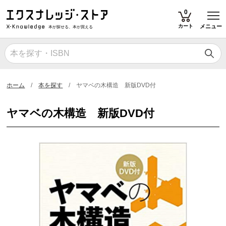
T
0
カート
メニュー
本が探せる、本が買える
ホーム
本を探す
ヤマベの木構造 新版DVD付
ヤマベの木構造 新版DVD付