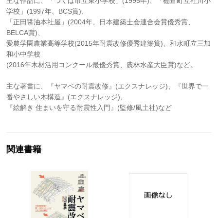
主な作品に、「つくば市立東小学校」(1995年)、「棚倉町立社川小
学校」(1997年、BCS賞)、
「正田醤油本社屋」(2004年、日本建築士会連合会賞優秀賞、
BELCA賞)、
愛農学園農業高等学校(2015年耐震改修優秀建築賞)、和水町立三加
和小中学校
(2016年木材活用コンクール最優秀賞、農林水産大臣賞)など。
主な著書に、『ヤマベの耐震改修』(エクスナレッジ)、『世界で一
番やさしい木構造』(エクスナレッジ)、
『絵解き 住まいを守る耐震性入門』(監修/風土社)など
関連書籍