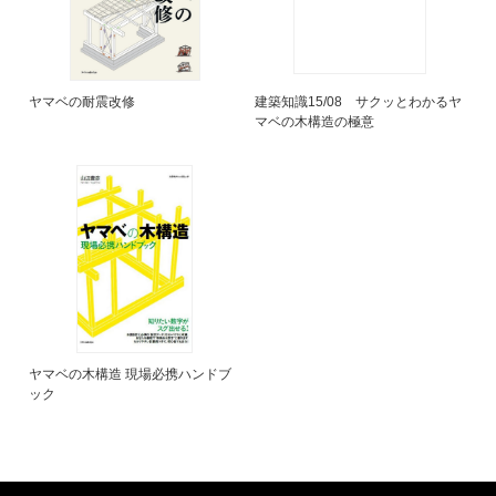
ヤマベの耐震改修
建築知識15/08 サクッとわかるヤ
マベの木構造の極意
ヤマベの木構造 現場必携ハンドブ
ック