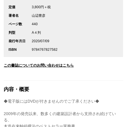
定価
3,800円＋税
著者名
山辺豊彦
ページ数
440
判型
A４判
発行年月日
2020/07/09
ISBN
9784767827582
この書誌についてのお問い合わせはこちら
内容・概要
◆電子版にはDVDが付きませんのでご了承ください◆
2009年の発売以来、数多くの建築設計者から支持され続けてい
る、
木造在来軸組構法のベストセラー実務書。