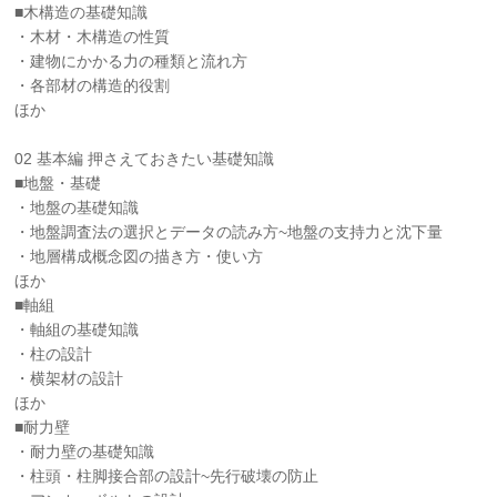
■木構造の基礎知識
・木材・木構造の性質
・建物にかかる力の種類と流れ方
・各部材の構造的役割
ほか
02 基本編 押さえておきたい基礎知識
■地盤・基礎
・地盤の基礎知識
・地盤調査法の選択とデータの読み方~地盤の支持力と沈下量
・地層構成概念図の描き方・使い方
ほか
■軸組
・軸組の基礎知識
・柱の設計
・横架材の設計
ほか
■耐力壁
・耐力壁の基礎知識
・柱頭・柱脚接合部の設計~先行破壊の防止