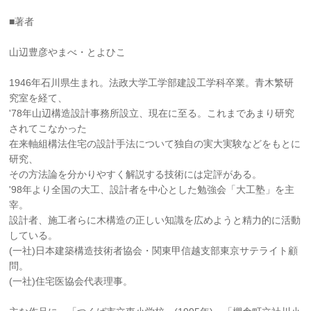
■著者
山辺豊彦やまべ・とよひこ
1946年石川県生まれ。法政大学工学部建設工学科卒業。青木繁研
究室を経て、
'78年山辺構造設計事務所設立、現在に至る。これまであまり研究
されてこなかった
在来軸組構法住宅の設計手法について独自の実大実験などをもとに
研究、
その方法論を分かりやすく解説する技術には定評がある。
'98年より全国の大工、設計者を中心とした勉強会「大工塾」を主
宰。
設計者、施工者らに木構造の正しい知識を広めようと精力的に活動
している。
(一社)日本建築構造技術者協会・関東甲信越支部東京サテライト顧
問。
(一社)住宅医協会代表理事。