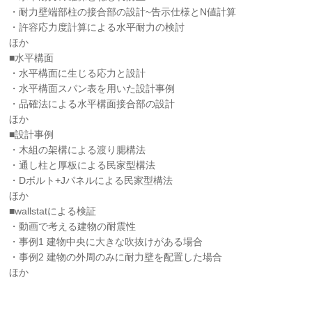
・耐力壁端部柱の接合部の設計~告示仕様とN値計算
・許容応力度計算による水平耐力の検討
ほか
■水平構面
・水平構面に生じる応力と設計
・水平構面スパン表を用いた設計事例
・品確法による水平構面接合部の設計
ほか
■設計事例
・木組の架構による渡り腮構法
・通し柱と厚板による民家型構法
・Dボルト+Jパネルによる民家型構法
ほか
■wallstatによる検証
・動画で考える建物の耐震性
・事例1 建物中央に大きな吹抜けがある場合
・事例2 建物の外周のみに耐力壁を配置した場合
ほか