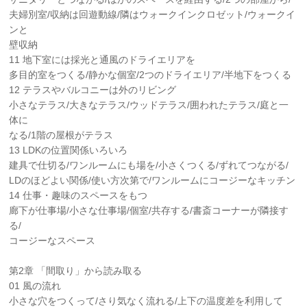
夫婦別室/収納は回遊動線/隣はウォークインクロゼット/ウォークイ
ンと
壁収納
11 地下室には採光と通風のドライエリアを
多目的室をつくる/静かな個室/2つのドライエリア/半地下をつくる
12 テラスやバルコニーは外のリビング
小さなテラス/大きなテラス/ウッドテラス/囲われたテラス/庭と一
体に
なる/1階の屋根がテラス
13 LDKの位置関係いろいろ
建具で仕切る/ワンルームにも場を/小さくつくる/ずれてつながる/
LDのほどよい関係/使い方次第で/ワンルームにコージーなキッチン
14 仕事・趣味のスペースをもつ
廊下が仕事場/小さな仕事場/個室/共存する/書斎コーナーが隣接す
る/
コージーなスペース
第2章 「間取り」から読み取る
01 風の流れ
小さな穴をつくって/さり気なく流れる/上下の温度差を利用して