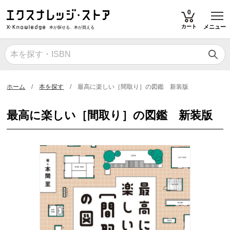
T
0
カート
メニュー
本が探せる、本が買える
ホーム
本を探す
最高に楽しい［間取り］の図鑑 新装版
最高に楽しい［間取り］の図鑑 新装版