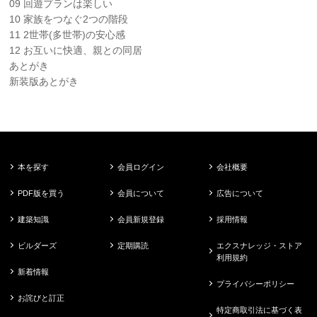
09 回遊プランは楽しい
10 家族をつなぐ2つの階段
11 2世帯(多世帯)の安心感
12 お互いに快適、親との同居
あとがき
新装版あとがき
本を探す
会員ログイン
会社概要
PDF版を買う
会員について
広告について
建築知識
会員新規登録
採用情報
ビルダーズ
定期購読
エクスナレッジ・ストア
利用規約
新着情報
プライバシーポリシー
お詫びと訂正
特定商取引法に基づく表