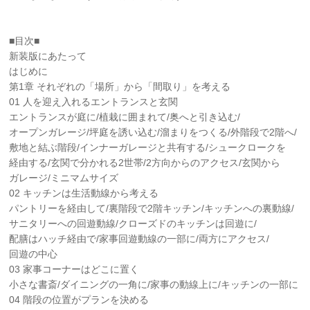
■目次■
新装版にあたって
はじめに
第1章 それぞれの「場所」から「間取り」を考える
01 人を迎え入れるエントランスと玄関
エントランスが庭に/植栽に囲まれて/奥へと引き込む/
オープンガレージ/坪庭を誘い込む/溜まりをつくる/外階段で2階へ/
敷地と結ぶ階段/インナーガレージと共有する/シュークロークを
経由する/玄関で分かれる2世帯/2方向からのアクセス/玄関から
ガレージ/ミニマムサイズ
02 キッチンは生活動線から考える
パントリーを経由して/裏階段で2階キッチン/キッチンへの裏動線/
サニタリーへの回遊動線/クローズドのキッチンは回遊に/
配膳はハッチ経由で/家事回遊動線の一部に/両方にアクセス/
回遊の中心
03 家事コーナーはどこに置く
小さな書斎/ダイニングの一角に/家事の動線上に/キッチンの一部に
04 階段の位置がプランを決める