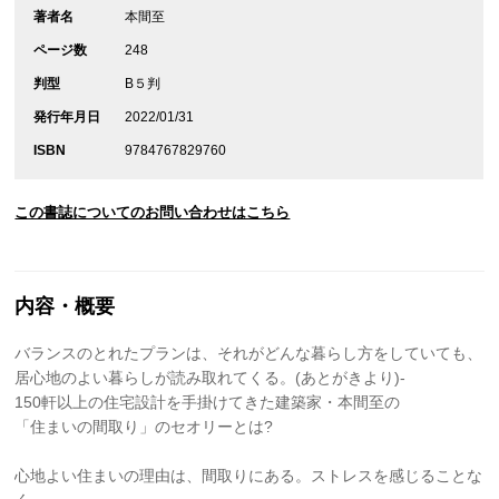
著者名
本間至
ページ数
248
判型
B５判
発行年月日
2022/01/31
ISBN
9784767829760
この書誌についてのお問い合わせはこちら
内容・概要
バランスのとれたプランは、それがどんな暮らし方をしていても、
居心地のよい暮らしが読み取れてくる。(あとがきより)-
150軒以上の住宅設計を手掛けてきた建築家・本間至の
「住まいの間取り」のセオリーとは?
心地よい住まいの理由は、間取りにある。ストレスを感じることな