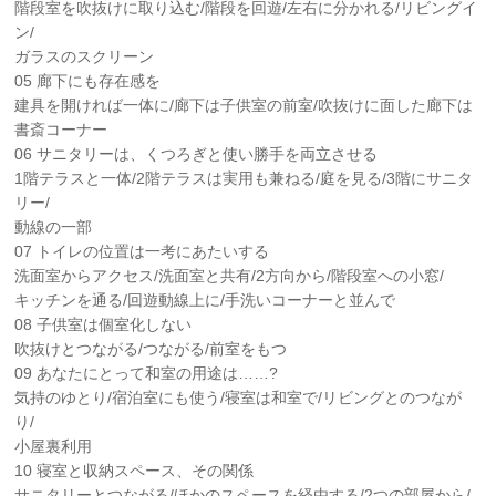
階段室を吹抜けに取り込む/階段を回遊/左右に分かれる/リビングイ
ン/
ガラスのスクリーン
05 廊下にも存在感を
建具を開ければ一体に/廊下は子供室の前室/吹抜けに面した廊下は
書斎コーナー
06 サニタリーは、くつろぎと使い勝手を両立させる
1階テラスと一体/2階テラスは実用も兼ねる/庭を見る/3階にサニタ
リー/
動線の一部
07 トイレの位置は一考にあたいする
洗面室からアクセス/洗面室と共有/2方向から/階段室への小窓/
キッチンを通る/回遊動線上に/手洗いコーナーと並んで
08 子供室は個室化しない
吹抜けとつながる/つながる/前室をもつ
09 あなたにとって和室の用途は……?
気持のゆとり/宿泊室にも使う/寝室は和室で/リビングとのつなが
り/
小屋裏利用
10 寝室と収納スペース、その関係
サニタリーとつながる/ほかのスペースを経由する/2つの部屋から/