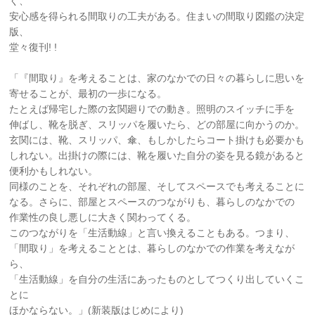
く、
安心感を得られる間取りの工夫がある。住まいの間取り図鑑の決定
版、
堂々復刊! !
「『間取り』を考えることは、家のなかでの日々の暮らしに思いを
寄せることが、最初の一歩になる。
たとえば帰宅した際の玄関廻りでの動き。照明のスイッチに手を
伸ばし、靴を脱ぎ、スリッパを履いたら、どの部屋に向かうのか。
玄関には、靴、スリッパ、傘、もしかしたらコート掛けも必要かも
しれない。出掛けの際には、靴を履いた自分の姿を見る鏡があると
便利かもしれない。
同様のことを、それぞれの部屋、そしてスペースでも考えることに
なる。さらに、部屋とスペースのつながりも、暮らしのなかでの
作業性の良し悪しに大きく関わってくる。
このつながりを「生活動線」と言い換えることもある。つまり、
「間取り」を考えることとは、暮らしのなかでの作業を考えなが
ら、
「生活動線」を自分の生活にあったものとしてつくり出していくこ
とに
ほかならない。」(新装版はじめにより)