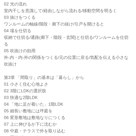
02 光の流れ
室内干しを意識して/経由しながら流れる/移動空間を明るく
03 抜けをつくる
ワンルームの軸線/階段・廊下の抜け/引戸を開けると
04 場を仕切る
収納で仕切る/通路(廊下・階段・玄関)と仕切る/ワンルームを仕切
る
05 吹抜けの効用
外-内・内-外の関係をつくる/元の位置に戻る/気配を伝える小さな
吹抜け
第3章 「間取り」の基本は「暮らし」から
01 小さく住む心地よさ
02 3階にLDKの選択肢
03 快適な2階LDK
04 「地に足が着いた」1階LDK
05 細長い敷地には坪庭を
06 変形敷地は敷地なりにつくる
07 上に伸びるか下に沈むか
08 中庭・テラスで外を取り込む