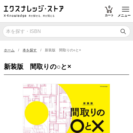
T
0
カート
メニュー
本が探せる、本が買える
ホーム
本を探す
新装版 間取りの○と×
新装版 間取りの○と×