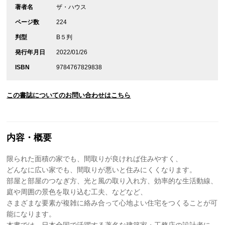
著者名
ザ・ハウス
ページ数
224
判型
B５判
発行年月日
2022/01/26
ISBN
9784767829838
この書誌についてのお問い合わせはこちら
内容・概要
限られた面積の家でも、間取りが良ければ住みやすく、
どんなに広い家でも、間取りが悪いと住みにくくなります。
部屋と部屋のつなぎ方、光と風の取り入れ方、効率的な生活動線、
庭や周囲の景色を取り込む工夫、などなど、
さまざまな要素が複雑に絡み合って心地よい住宅をつくることが可
能になります。
本書では、日本全国で活躍する著名な建築家・工務店の設計者に、