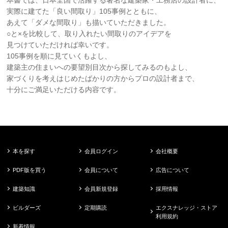
実際に建てた「良い間取り」105事例とともに、
あえて「ダメな間取り」も描いていただきました。
○と×を比較して、取り入れたい間取りのアイデアを
見つけていただければ幸いです。
105事例を順に見ていくもよし、
建築主の住まいへの要望別目次から探してみるのもよし、
家づくりを考えはじめたばかりの方からプロの設計者まで、
十分にご満足いただける内容です。
本を探す
会員ログイン
会社概要
PDF版を買う
会員について
広告について
建築知識
会員新規登録
採用情報
ビルダーズ
定期購読
エクスナレッジ・ストア
利用規約
新着情報