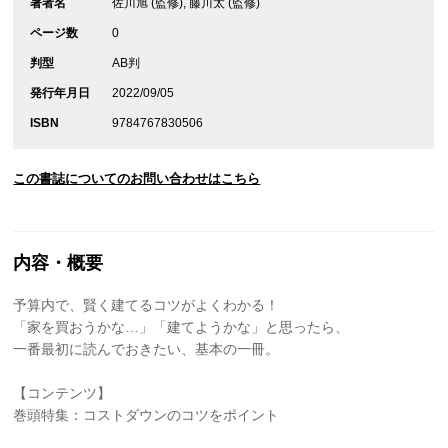
著者名
佐川旭 (監修), 藤川太 (監修)
ページ数
0
判型
AB判
発行年月日
2022/09/05
ISBN
9784767830506
この書誌についてのお問い合わせはこちら
内容・概要
予算内で、賢く建てるコツがよくわかる！
「家を買おうかな…」「建てようかな」と思ったら、
一番最初に読んでおきたい、基本の一冊。
【コンテンツ】
巻頭特集：コストダウンのコツをポイント