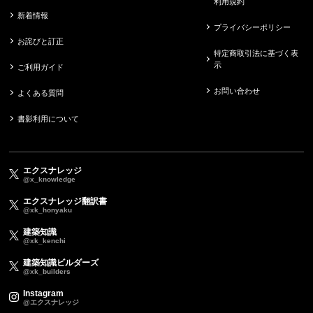
利用規約
新着情報
プライバシーポリシー
お詫びと訂正
特定商取引法に基づく表
示
ご利用ガイド
お問い合わせ
よくある質問
書影利用について
エクスナレッジ
@x_knowledge
エクスナレッジ翻訳書
@xk_honyaku
建築知識
@xk_kenchi
建築知識ビルダーズ
@xk_builders
Instagram
@エクスナレッジ