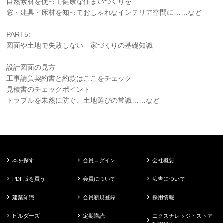
自然素材を使って健康な住まいづくりを
窓・建具・床材を知っておしゃれなインテリア空間に……など
PART5:
図面や土地で失敗しない 家づくりの基礎知識
設計図面の見方
工事請負契約書と約款はここをチェック
見積書のチェックポイント
トラブルを未然に防ぐ、土地選びの常識……など
本を探す
会員ログイン
会社概要
PDF版を買う
会員について
広告について
建築知識
会員新規登録
採用情報
ビルダーズ
定期購読
エクスナレッジ・ストア