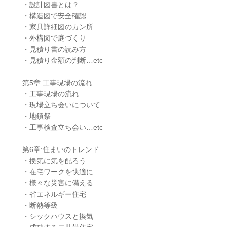
・設計図書とは？
・構造図で安全確認
・家具詳細図のカン所
・外構図で庭づくり
・見積り書の読み方
・見積り金額の判断…etc
第5章:工事現場の流れ
・工事現場の流れ
・現場立ち会いについて
・地鎮祭
・工事検査立ち会い…etc
第6章:住まいのトレンド
・換気に気を配ろう
・在宅ワークを快適に
・様々な災害に備える
・省エネルギー住宅
・断熱等級
・シックハウスと換気