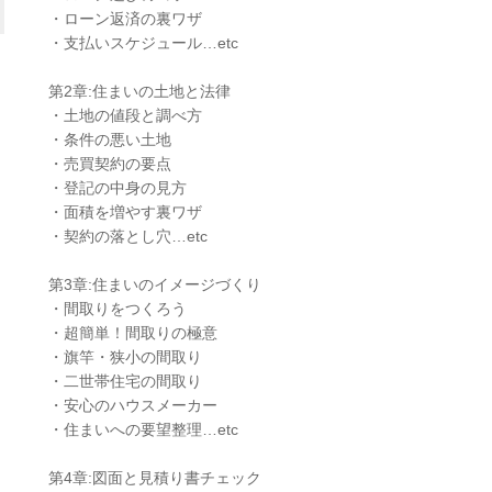
・ローン返済の裏ワザ
・支払いスケジュール…etc
第2章:住まいの土地と法律
・土地の値段と調べ方
・条件の悪い土地
・売買契約の要点
・登記の中身の見方
・面積を増やす裏ワザ
・契約の落とし穴…etc
第3章:住まいのイメージづくり
・間取りをつくろう
・超簡単！間取りの極意
・旗竿・狭小の間取り
・二世帯住宅の間取り
・安心のハウスメーカー
・住まいへの要望整理…etc
第4章:図面と見積り書チェック