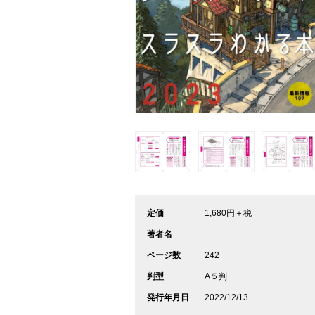
定価
1,680円＋税
著者名
ページ数
242
判型
A５判
発行年月日
2022/12/13