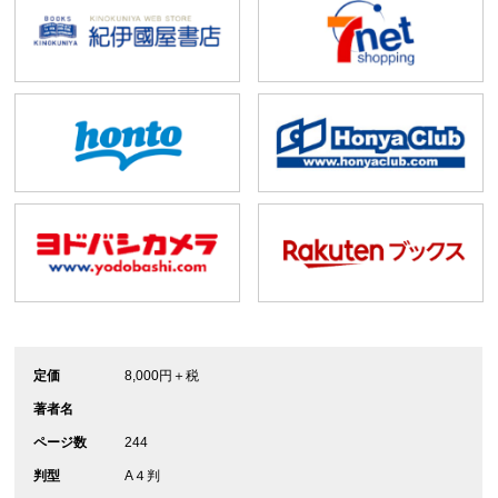
定価
8,000円＋税
著者名
ページ数
244
判型
A４判