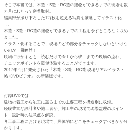
そこで本書では、木造・S造・RC造の建物ができるまでの現場を数
カ月にわたって密着取材。
編集部が撮り下ろした1万枚を超える写真を厳選してイラスト化
し、
木造・S造・RC造の建物ができるまでの工程を余すところなく収め
ました。
イラスト化することで、現場のどの部分をチェックしないといけな
いのか一目瞭然！
現場に行かずとも、読むだけで着工から竣工までの現場の流れ、
チェックポイントを疑似体験することができます。
2017年2月に発売された『木造・S造・RC造 現場リアルイラスト
帖+DVDビデオ』 の新装版です。
付録DVDでは、
建物の着工から竣工に至るまでの主要工程を構造別に収録。
経験豊富な設計者や施工者が、施工中の現場で現場監理のポイン
ト・設計時の注意点を解説。
各工事工程における現場で、具体的にどこをチェックすべきかが分
かります。