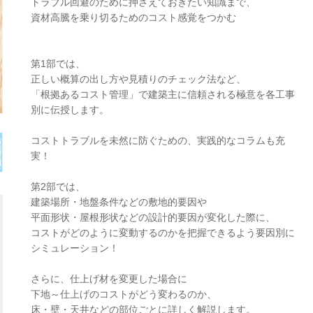
トラブル回避のために押さえておきたい知識まで、
資材高騰を乗り切るためのコスト感覚をつかむ
第1部では、
正しい概算の出し方や見積りのチェック法など、
「根拠あるコスト管理」で建築主に信頼される極意を各工事
別に伝授します。
コストトラブルを未然に防ぐための、実践的なコラムも充
実！
第2部では、
建築場所・地盤条件などの敷地的要因や
平面形状・屋根形状などの設計的要因が変化した際に、
コストがどのように変動するのかを把握できるよう要因別に
シミュレーション！
さらに、仕上げ材を変更した場合に
下地～仕上げのコストがどう変わるのか、
床・壁・天井などの部位ごとに詳しく解説します。