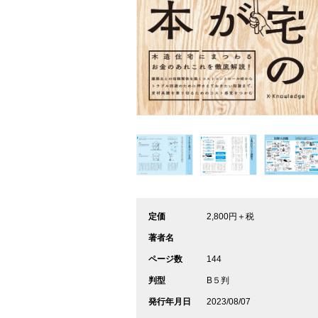
定価
2,800円＋税
著者名
ページ数
144
判型
B５判
発行年月日
2023/08/07