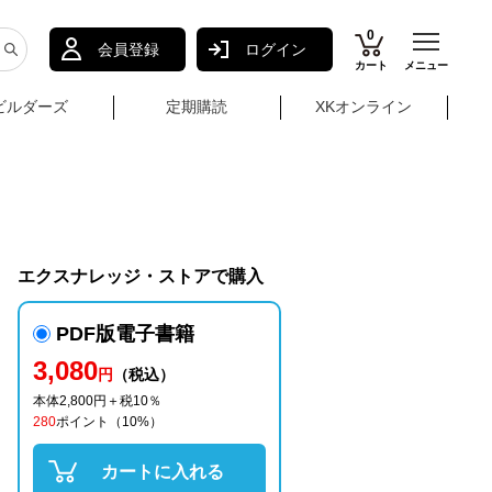
0
会員登録
ログイン
カート
メニュー
ビルダーズ
定期購読
XKオンライン
エクスナレッジ・ストアで購入
PDF版電子書籍
3,080
円
（税込）
本体2,800円＋税10％
280
ポイント
（10%）
カートに入れる