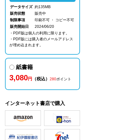
データサイズ
約135MB
販売状態
販売中
制限事項
印刷不可 ・ コピー不可
販売開始日
2024/06/20
・PDF版は個人の利用に限ります。
・PDF版には購入者のメールアドレス
が埋め込まれます。
紙書籍
3,080
円
（税込）
280
ポイント
インターネット書店で購入