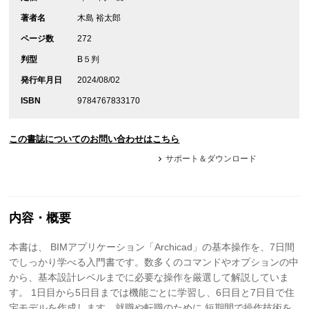
著者名
木島 裕太郎
ページ数
272
判型
B５判
発行年月日
2024/08/02
ISBN
9784767833170
この書誌についてのお問い合わせはこちら
サポート＆ダウンロード
内容・概要
本書は、 BIMアプリケーション「Archicad」の基本操作を、7日間
でしっかり学べる入門書です。数多くのコマンドやオプションの中
から、基本設計レベルまでに必要な操作を厳選して解説していま
す。 1日目から5日目までは機能ごとに学習し、6日目と7日目で住
宅モデルを作成します。就職や転職のために 短期間で操作技術を