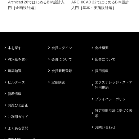
Archicad 26ではじめるBIM設計入
ARCHICAD 22ではじめるBIM設計
門［企画設計編］
入門［基本・実施設計編］
本を探す
会員ログイン
会社概要
PDF版を買う
会員について
広告について
建築知識
会員新規登録
採用情報
ビルダーズ
定期購読
エクスナレッジ・ストア
利用規約
新着情報
プライバシーポリシー
お詫びと訂正
特定商取引法に基づく表
示
ご利用ガイド
お問い合わせ
よくある質問