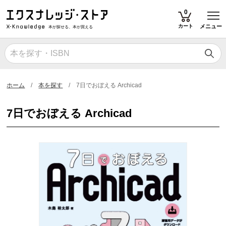
T
0
カート
メニュー
本が探せる、本が買える
ホーム
本を探す
7日でおぼえる Archicad
7日でおぼえる Archicad