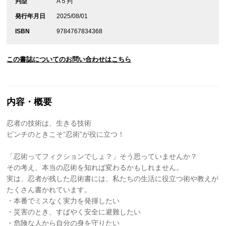
判型
A５判
発行年月日
2025/08/01
ISBN
9784767834368
この書誌についてのお問い合わせはこちら
内容・概要
忍者の技術は、生きる技術
ピンチのときこそ“忍術”が役に立つ！
「忍術ってフィクションでしょ？」そう思っていませんか？
その考え、本当の忍術を知れば変わるかもしれません。
実は、忍者が残した忍術書には、私たちの生活に役立つ術や教えが
たくさん書かれています。
・本番でミスなく実力を発揮したい
・災害のとき、すばやく安全に避難したい
・危険な人から自分の身を守りたい