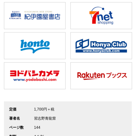
定価
1,700円＋税
著者名
習志野青龍窟
ページ数
144