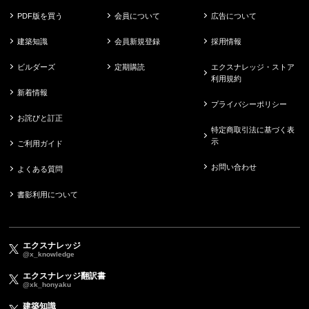
PDF版を買う
会員について
広告について
建築知識
会員新規登録
採用情報
ビルダーズ
定期購読
エクスナレッジ・ストア
利用規約
新着情報
プライバシーポリシー
お詫びと訂正
特定商取引法に基づく表
示
ご利用ガイド
お問い合わせ
よくある質問
書影利用について
エクスナレッジ
@x_knowledge
エクスナレッジ翻訳書
@xk_honyaku
建築知識