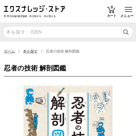
T
0
カート
メニュー
本が探せる、本が買える
ホーム
本を探す
忍者の技術 解剖図鑑
忍者の技術 解剖図鑑