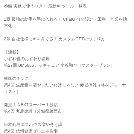
巻頭 実務で使うべき！ 最新AI ツール一覧表
1章 最強の助手を手に入れる！ ChatGPTで設計・工務・営業を効
率化
2章 自社仕様にAIを育てる！ カスタムGPTのつくり方
【連載】
小谷和也のおすわり講座
第27回 BM5565デッキチェア 小谷和也（マスタープラン）
林家のホンネ
第4回 生産量を増やしたいわけじゃない 赤堀楠雄（林材ジャーナ
リスト）
発掘！ NEXTスーパー工務店
第4回 丸萬建設（茨城県筑西市）
日本列島エコハウス増やそう課
第4回 信州健康ゼロエネ住宅