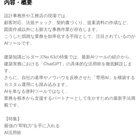
内容・概要
設計事務所や工務店の現場では、
顧客対応、法規チェック、契約書づくり、提案資料の作成など、
図面作成以外にも膨大な事務作業が存在します。
こうした煩雑な業務を効率化する手段として、注目されているのが
AIツールです。
建築知識ビルダーズNo.63の特集では、最新AIツールの紹介から、
建築実務における「ChatGPT」の具体的な活用術を徹底解説しま
す。
さらに、自社の基準やノウハウを反映させた「専用AI」を構築する
カスタム運用にも踏み込みます。
AIを単なる便利ツールではなく、
業務を根本から支援するパートナーとして生かすための最新手法満
載です。
【特集】
最強の“即戦力”を手に入れる
AI活用術