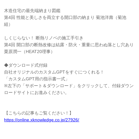
木造住宅の最先端納まり図鑑
第4回 性能と美しさを両立する開口部の納まり 菊池洋壽（菊池
組）
しくじらない！ 断熱リノベの施工手引き
第4回 開口部の断熱改修は結露・防火・重量に思わぬ落とし穴あり
栗原潤一（HEAT20理事）
◆ダウンロード式付録
自社オリジナルのカスタムGPTをすぐにつくれる！
「カスタムGPT用の指示書一式」
※左下の「サポート＆ダウンロード」をクリックして、付録ダウン
ロードサイトにお進みください。
【こちらの記事もご覧ください！】
https://online.xknowledge.co.jp/27926/