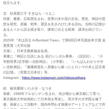
役立ちます。
文 杉原梨江子 すぎはら・りえこ
作家、書家。広島県生まれ。世界の木や花の文化、歴史、神話や思
想を研究。原爆、戦争、震災を生きのびた木を訪ね、当時の記憶が
ある人々から話を聴き取り、後世に伝える執筆、講演を続けてい
る。
2025年『木は語る A-Bombed Trees』で第6回日本写真絵本大賞 金
賞受賞（大空出版
主催）。日本文藝家協会会員。
著書に『神話と伝説にみる 花のシンボル事典』（説話社）、『小
学館世界J文学館―北欧神話』（小学館）、『いちばんわかりやす
い北欧神話』『被爆樹巡礼～原爆から蘇ったヒロシマの木と証言者
の記憶』（実業之日本社）等。
Instagram：
https://www.instagram.com/riekosugihara
絵 板垣夏樹 いたがき・なつき
画家。1990年アルゼンチン生まれ、幼少期から東京都にて育つ。
東京藝術大学絵画科にて日本画を専攻し、同大学の大学院を修了
後、画家として活動中。国内外問わず個展やアートフェアなどで作