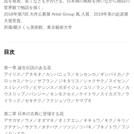
品を発表。装丁なども手がける。日本画の画材を用いながら独自の
世界観で物語を描く。
2018年第7回 大作公募展 Artist Group 風 入賞、2019年美の起原展
大賞受賞。
所蔵/郷さくら美術館、東京藝術大学
目次
第一章 誕生伝説のある花
アイリス／アネモネ／カンパニュラ／キンセンカ／ギンバイカ／ク
ロッカス／ケシ／サフラン／ジキタリス／シャクヤク／スイセン／
スミレ／バラ／ヒヤシンス／ボダイジュ／ユリ／ラン／ヒース／カ
ウスリップ／パンジー／キンモクセイ／ケイトウ／スイカズラ／ラ
イラック／セキチク／フクジュソウ／ヤマブキ
第二章 日本の古典に登場する花
アサガオ／ウメ／オダマキ／オミナエシ／キキョウ／キク／キリ／
クチナシ／サクラ／タチバナ／ツツジ／ツバキ／フキノトウ／フジ
／リンドウ