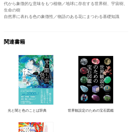
代から象徴的な意味をもつ植物／地球に存在する世界樹、宇宙樹、
生命の樹
自然界に表れる色の象徴性／物語のある花にまつわる基礎知識
関連書籍
光と闇と色のことば辞典
世界観設定のための宝石図鑑