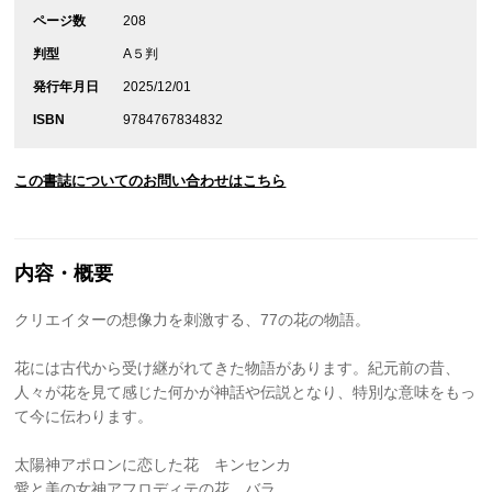
ページ数
208
判型
A５判
発行年月日
2025/12/01
ISBN
9784767834832
この書誌についてのお問い合わせはこちら
内容・概要
クリエイターの想像力を刺激する、77の花の物語。
花には古代から受け継がれてきた物語があります。紀元前の昔、
人々が花を見て感じた何かが神話や伝説となり、特別な意味をもっ
て今に伝わります。
太陽神アポロンに恋した花 キンセンカ
愛と美の女神アフロディテの花 バラ