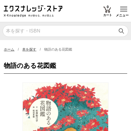
T
0
カート
メニュー
本が探せる、本が買える
ホーム
本を探す
物語のある花図鑑
物語のある花図鑑