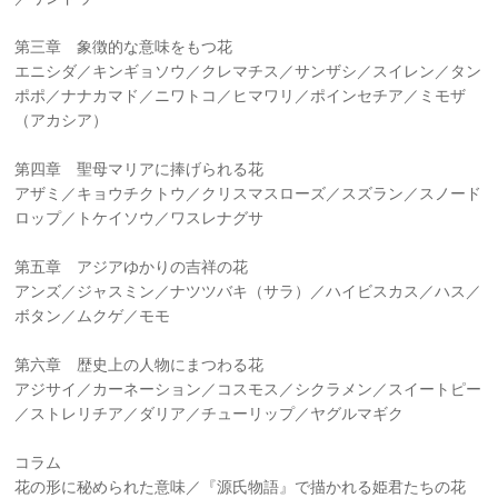
第三章 象徴的な意味をもつ花
エニシダ／キンギョソウ／クレマチス／サンザシ／スイレン／タン
ポポ／ナナカマド／ニワトコ／ヒマワリ／ポインセチア／ミモザ
（アカシア）
第四章 聖母マリアに捧げられる花
アザミ／キョウチクトウ／クリスマスローズ／スズラン／スノード
ロップ／トケイソウ／ワスレナグサ
第五章 アジアゆかりの吉祥の花
アンズ／ジャスミン／ナツツバキ（サラ）／ハイビスカス／ハス／
ボタン／ムクゲ／モモ
第六章 歴史上の人物にまつわる花
アジサイ／カーネーション／コスモス／シクラメン／スイートピー
／ストレリチア／ダリア／チューリップ／ヤグルマギク
コラム
花の形に秘められた意味／『源氏物語』で描かれる姫君たちの花