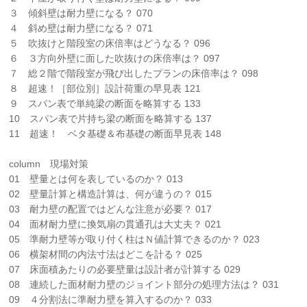
３ 傾斜壁は耐力壁になる？ 070
４ 斜め壁は耐力壁になる？ 071
５ 吹抜けと階段室の床倍率はどうなる？ 096
６ ３方向外壁に面した吹抜けの床倍率は？ 097
７ 総２階で階段室が飛び出したプランの床倍率は？ 098
８ 超速！［部位別］設計荷重の早見表 121
９ スパン表で単純梁の断面を略算する 133
10 スパン表で片持ち梁の断面を略算する 137
11 超速！ ベタ基礎＆布基礎の断面早見表 148
column 現場対策
01 壁量とは何を表しているのか？ 013
02 壁量計算と構造計算は、何が違うの？ 015
03 耐力壁の配置ではどんな注意が必要？ 017
04 面材耐力壁に換気扇の貫通孔は大丈夫？ 021
05 準耐力壁等が取り付く柱はＮ値計算できるのか？ 023
06 横架材間の内法寸法はどこを計る？ 025
07 床面積あたりの必要壁量は設計者が計算する 029
08 連続した面材耐力壁のジョイント部分の処理方法は？ 031
09 ４分割法に準耐力壁を算入するのか？ 033