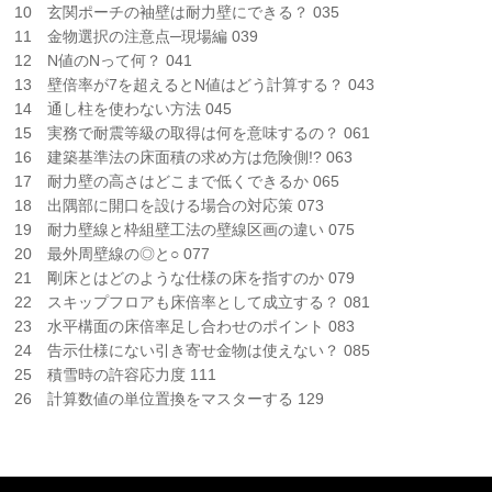
10 玄関ポーチの袖壁は耐力壁にできる？ 035
11 金物選択の注意点─現場編 039
12 N値のNって何？ 041
13 壁倍率が7を超えるとN値はどう計算する？ 043
14 通し柱を使わない方法 045
15 実務で耐震等級の取得は何を意味するの？ 061
16 建築基準法の床面積の求め方は危険側!? 063
17 耐力壁の高さはどこまで低くできるか 065
18 出隅部に開口を設ける場合の対応策 073
19 耐力壁線と枠組壁工法の壁線区画の違い 075
20 最外周壁線の◎と○ 077
21 剛床とはどのような仕様の床を指すのか 079
22 スキップフロアも床倍率として成立する？ 081
23 水平構面の床倍率足し合わせのポイント 083
24 告示仕様にない引き寄せ金物は使えない？ 085
25 積雪時の許容応力度 111
26 計算数値の単位置換をマスターする 129