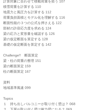
計算対象に合わせて積載荷重を拾う 107
積雪荷重を計算する 110
地震力と風圧力を計算する 112
荷重負担面積とモデル化を理解する 116
断面性能の３つの公式を押さえる 122
部材の許容応力度を求める 124
梁の応力と変形量を確認する 126
梁の仮定断面を算定する 128
基礎の仮定断面を算定する 142
Challenge!! 断面算定
梁・柱の荷重の整理 151
梁の断面算定 159
柱の断面算定 167
資料
地域基準風速 099
Topics
１ 持ち出しバルコニーが取り付く壁は？ 068
２ 下屋が取り付く壁は耐力壁になる？ 069