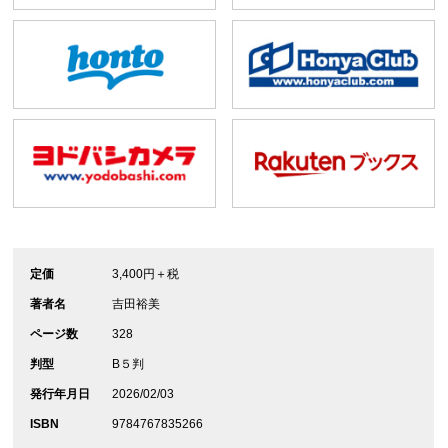
定価
3,400円＋税
著者名
吉田裕美
ページ数
328
判型
B５判
発行年月日
2026/02/03
ISBN
9784767835266