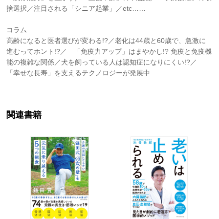
捨選択／注目される「シニア起業」／etc……
コラム
高齢になると医者選びが変わる!?／老化は44歳と60歳で、急激に
進むってホント!?／ 「免疫力アップ」はまやかし!? 免疫と免疫機
能の複雑な関係／犬を飼っている人は認知症になりにくい!?／
「幸せな長寿」を支えるテクノロジーが発展中
関連書籍