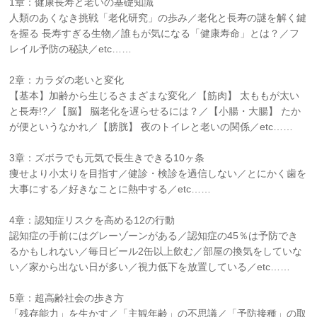
1章：健康長寿と老いの基礎知識
人類のあくなき挑戦「老化研究」の歩み／老化と長寿の謎を解く鍵
を握る 長寿すぎる生物／誰もが気になる「健康寿命」とは？／フ
レイル予防の秘訣／etc……
2章：カラダの老いと変化
【基本】加齢から生じるさまざまな変化／【筋肉】 太ももが太い
と長寿!?／【脳】 脳老化を遅らせるには？／【小腸・大腸】 たか
が便というなかれ／【膀胱】 夜のトイレと老いの関係／etc……
3章：ズボラでも元気で長生きできる10ヶ条
痩せより小太りを目指す／健診・検診を過信しない／とにかく歯を
大事にする／好きなことに熱中する／etc……
4章：認知症リスクを高める12の行動
認知症の手前にはグレーゾーンがある／認知症の45％は予防でき
るかもしれない／毎日ビール2缶以上飲む／部屋の換気をしていな
い／家から出ない日が多い／視力低下を放置している／etc……
5章：超高齢社会の歩き方
「残存能力」を生かす／「主観年齢」の不思議／「予防接種」の取