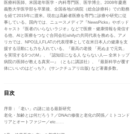
医療科医師。米国老年医学・内科専門医、医学博士。2008年慶應
義塾大学医学部を卒業後、全国各地の病院（総合診療科）での勤務
を経て2015年に渡米。現在は高齢者医療を専門に診療や研究に従
事している。国内では、ニュースメディア『NewsPicks』やポッド
キャスト『医者のいらないラジオ』などで医療・健康情報を発信す
る他、AIと医療をつなぐ合同会社ishifyの共同代表を務める。アメ
リカでは、NPO法人FLATの代表理事として在米日本人の健康を支
援する活動にも力を入れている。『最高の老後 「死ぬまで元気」
を実現する5つのM』、『認知症になる人 ならない人— 全米トップ
病院の医師が教える真実—』（ともに講談社）、『最新科学が覆す
体にいいのはどっち?』 (サンクチュアリ出版) など著書多数。
目次
序章：「老い」の謎に迫る最新研究
老化・加齢とは何だろう？／DNAの修復と老化の関係／ミトコンド
リアとオートファジー／etc……