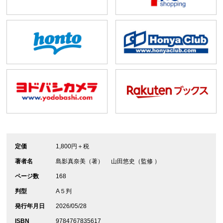
定価
1,800円＋税
著者名
島影真奈美（著） 山田悠史（監修 ）
ページ数
168
判型
A５判
発行年月日
2026/05/28
ISBN
9784767835617