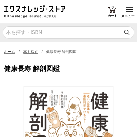
T
0
カート
メニュー
本が探せる、本が買える
ホーム
本を探す
健康長寿 解剖図鑑
健康長寿 解剖図鑑