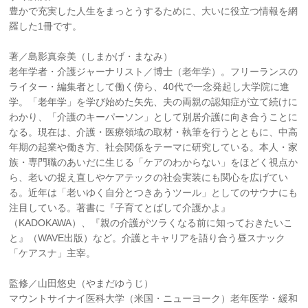
豊かで充実した人生をまっとうするために、大いに役立つ情報を網
羅した1冊です。
著／島影真奈美（しまかげ・まなみ）
老年学者・介護ジャーナリスト／博士（老年学）。フリーランスの
ライター・編集者として働く傍ら、40代で一念発起し大学院に進
学。「老年学」を学び始めた矢先、夫の両親の認知症が立て続けに
わかり、「介護のキーパーソン」として別居介護に向き合うことに
なる。現在は、介護・医療領域の取材・執筆を行うとともに、中高
年期の起業や働き方、社会関係をテーマに研究している。本人・家
族・専門職のあいだに生じる「ケアのわからない」をほどく視点か
ら、老いの捉え直しやケアテックの社会実装にも関心を広げてい
る。近年は「老いゆく自分とつきあうツール」としてのサウナにも
注目している。著書に『子育てとばして介護かよ』
（KADOKAWA）、『親の介護がツラくなる前に知っておきたいこ
と』（WAVE出版）など。介護とキャリアを語り合う昼スナック
「ケアスナ」主宰。
監修／山田悠史（やまだゆうじ）
マウントサイナイ医科大学（米国・ニューヨーク）老年医学・緩和