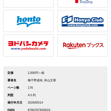
定価
2,000円＋税
著者名
梅干野成央, 米山文香
ページ数
176
判型
A５判
発行年月日
2026/05/14
ISBN
9784767835624