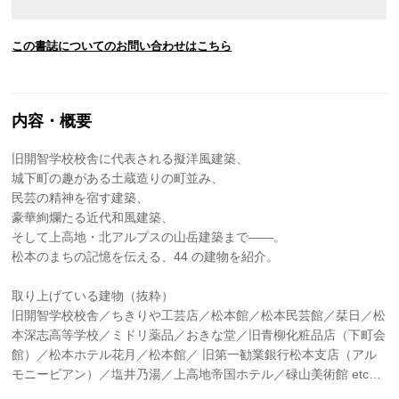
この書誌についてのお問い合わせはこちら
内容・概要
旧開智学校校舎に代表される擬洋風建築、
城下町の趣がある土蔵造りの町並み、
民芸の精神を宿す建築、
豪華絢爛たる近代和風建築、
そして上高地・北アルプスの山岳建築まで――。
松本のまちの記憶を伝える、44 の建物を紹介。
取り上げている建物（抜粋）
旧開智学校校舎／ちきりや工芸店／松本館／松本民芸館／栞日／松
本深志高等学校／ミドリ薬品／おきな堂／旧青柳化粧品店（下町会
館）／松本ホテル花月／松本館／ 旧第一勧業銀行松本支店（アル
モニービアン）／塩井乃湯／上高地帝国ホテル／碌山美術館 etc…