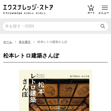
T
0
カート
メニュー
本が探せる、本が買える
ホーム
本を探す
松本レトロ建築さんぽ
松本レトロ建築さんぽ