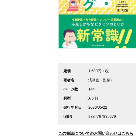
定価
1,600円＋税
著者名
濱裕宣（監修）
ページ数
144
判型
A５判
発行年月日
2026/05/22
ISBN
9784767835679
この書誌についてのお問い合わせはこちら