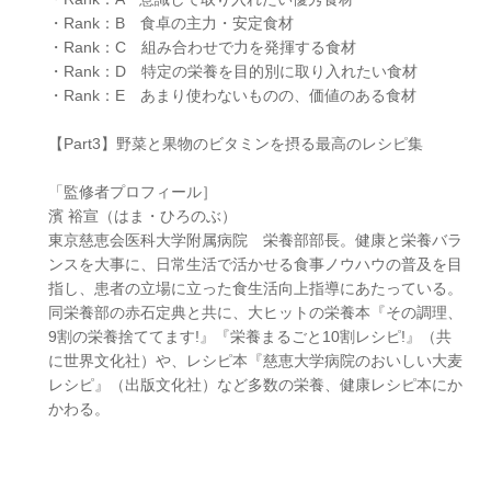
・Rank：B 食卓の主力・安定食材
・Rank：C 組み合わせで力を発揮する食材
・Rank：D 特定の栄養を目的別に取り入れたい食材
・Rank：E あまり使わないものの、価値のある食材
【Part3】野菜と果物のビタミンを摂る最高のレシピ集
「監修者プロフィール］
濱 裕宣（はま・ひろのぶ）
東京慈恵会医科大学附属病院 栄養部部長。健康と栄養バラ
ンスを大事に、日常生活で活かせる食事ノウハウの普及を目
指し、患者の立場に立った食生活向上指導にあたっている。
同栄養部の赤石定典と共に、大ヒットの栄養本『その調理、
9割の栄養捨ててます!』『栄養まるごと10割レシピ!』（共
に世界文化社）や、レシピ本『慈恵大学病院のおいしい大麦
レシピ』（出版文化社）など多数の栄養、健康レシピ本にか
かわる。