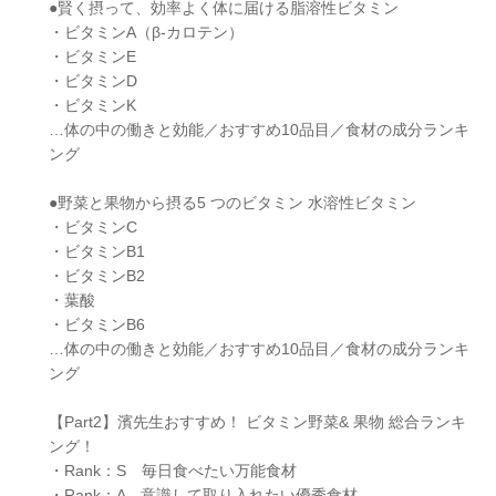
●賢く摂って、効率よく体に届ける脂溶性ビタミン
・ビタミンA（β-カロテン）
・ビタミンE
・ビタミンD
・ビタミンK
…体の中の働きと効能／おすすめ10品目／食材の成分ランキ
ング
●野菜と果物から摂る5 つのビタミン 水溶性ビタミン
・ビタミンC
・ビタミンB1
・ビタミンB2
・葉酸
・ビタミンB6
…体の中の働きと効能／おすすめ10品目／食材の成分ランキ
ング
【Part2】濱先生おすすめ！ ビタミン野菜& 果物 総合ランキ
ング！
・Rank：S 毎日食べたい万能食材
・Rank：A 意識して取り入れたい優秀食材