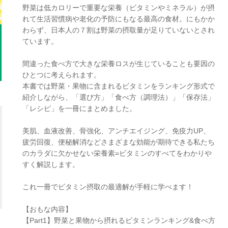
野菜は低カロリーで重要な栄養（ビタミンやミネラル）が摂
れて生活習慣病や老化の予防にもなる最高の食材。にもかか
わらず、日本人の７割は野菜の摂取量が足りていないとされ
ています。
間違った食べ方で大きな栄養ロスが生じていることも要因の
ひとつに考えられます。
本書では野菜・果物に含まれるビタミンをランキング形式で
紹介しながら、「選び方」「食べ方（調理法）」「保存法」
「レシピ」を一冊にまとめました。
美肌、血液改善、骨強化、アンチエイジング、免疫力UP、
疲労回復、便秘解消などさまざまな効能が期待できる私たち
のカラダに欠かせない栄養素=ビタミンのすべてをわかりや
すく解説します。
これ一冊でビタミン摂取の最適解が手軽に学べます！
【おもな内容】
【Part1】野菜と果物から摂れるビタミンランキング&食べ方