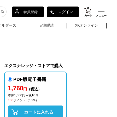
0
会員登録
ログイン
カート
メニュー
ビルダーズ
定期購読
XKオンライン
エクスナレッジ・ストアで購入
PDF版電子書籍
1,760
円
（税込）
本体1,600円＋税10％
160
ポイント
（10%）
カートに入れる