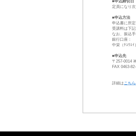
■申込締切日
定員になり次
■申込方法
申込書に所定
受講料は下記
なお、振込手
銀行口座：
中栄（ﾁﾕｳｴｲ
■申込先
〒257-001
FAX 0463-8
詳細は
こちら