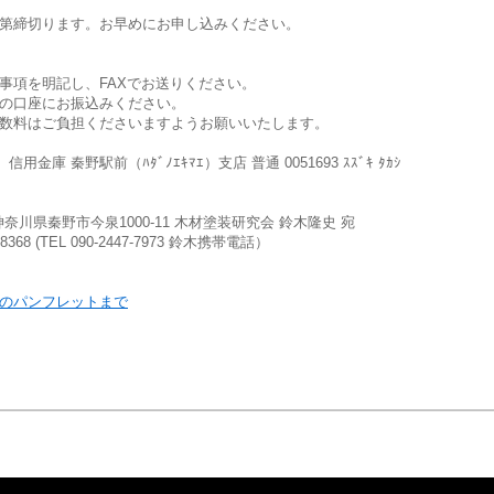
第締切ります。お早めにお申し込みください。
事項を明記し、FAXでお送りください。
の口座にお振込みください。
数料はご負担くださいますようお願いいたします。
）信用金庫 秦野駅前（ﾊﾀﾞﾉｴｷﾏｴ）支店 普通 0051693 ｽｽﾞｷ ﾀｶｼ
4 神奈川県秦野市今泉1000-11 木材塗装研究会 鈴木隆史 宛
2-8368 (TEL 090-2447-7973 鈴木携帯電話）
のパンフレットまで