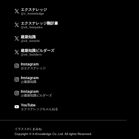
エクスナレッジ
@x_knowledge
エクスナレッジ翻訳書
@xk_honyaku
建築知識
@xk_kenchi
建築知識ビルダーズ
@xk_builders
Instagram
@エクスナレッジ
Instagram
@建築知識
Instagram
@建築知識ビルダーズ
YouTube
エクスナレッジちゃんねる
イラスト©くまみね
Copyright © X-Knowledge Co.,Ltd. All rights Reserved.