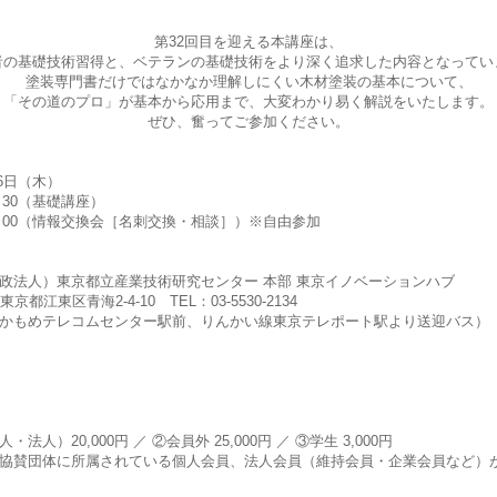
第32回目を迎える本講座は、
者の基礎技術習得と、ベテランの基礎技術をより深く追求した内容となってい
塗装専門書だけではなかなか理解しにくい木材塗装の基本について、
「その道のプロ」が基本から応用まで、大変わかり易く解説をいたします。
ぜひ、奮ってご参加ください。
16日（木）
6：30（基礎講座）
17：00（情報交換会［名刺交換・相談］）※自由参加
政法人）東京都立産業技術研究センター 本部 東京イノベーションハブ
　東京都江東区青海2-4-10　TEL：03-5530-2134
かもめテレコムセンター駅前、りんかい線東京テレポート駅より送迎バス）
法人）20,000円 ／ ②会員外 25,000円 ／ ③学生 3,000円
協賛団体に所属されている個人会員、法人会員（維持会員・企業会員など）