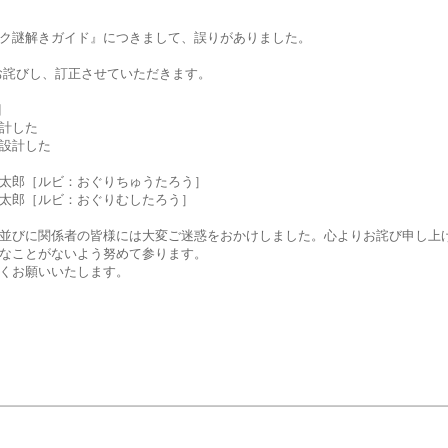
ク謎解きガイド』につきまして、誤りがありました。
お詫びし、訂正させていただきます。  
目
計した
設計した
太郎［ルビ：おぐりちゅうたろう］
太郎［ルビ：おぐりむしたろう］
並びに関係者の皆様には大変ご迷惑をおかけしました。心よりお詫び申し上
なことがないよう努めて参ります。
くお願いいたします。