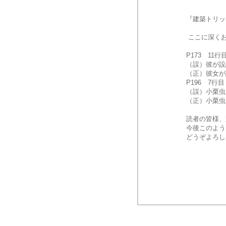
『建築トリッ
 ここに深く
P173　11行
（誤）彼が設
（正）彼女が
P196　7行目
（誤）小栗虫
（正）小栗虫
読者の皆様、
今後このよう
どうぞよろし