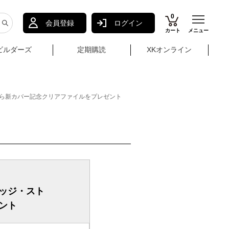
0
会員登録
ログイン
カート
メニュー
ビルダーズ
定期購読
XKオンライン
ら新カバー記念クリアファイルをプレゼント
ッジ・スト
ント