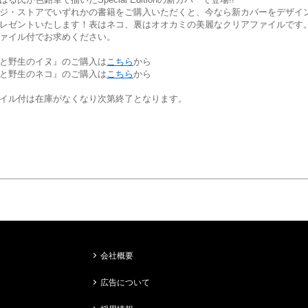
ジ・ストアでいずれかの書籍をご購入いただくと、今なら新カバーをデザイ
レゼントいたします！表はネコ、裏はオオカミの美麗なクリアファイルです
ァイル付でお求めください。
と野生のイヌ』のご購入は
こちら
から
と野生のネコ』のご購入は
こちら
から
イル付は在庫がなくなり次第終了となります。
会社概要
広告について