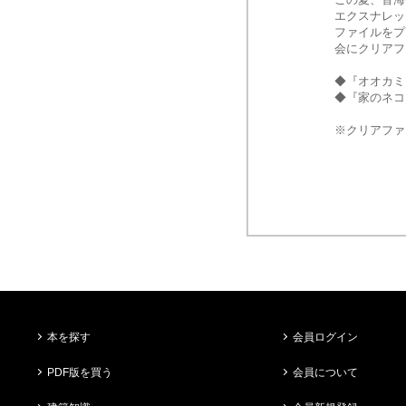
エクスナレッ
ファイルをプ
会にクリアフ
◆『オオカミ
◆『家のネコ
※クリアファ
本を探す
会員ログイン
PDF版を買う
会員について