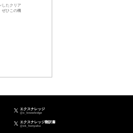
ンしたクリア
。ぜひこの機
エクスナレッジ
@x_knowledge
エクスナレッジ翻訳書
@xk_honyaku