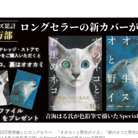
10万部突破したロングセラー、『オオカミと野生のイヌ』『家のネコと野生
る氏が色鉛筆で描いたSpecial Editionの新カバーで登場!!