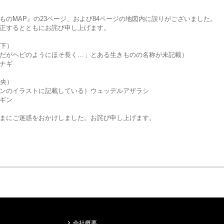
ものMAP』の23ページ、および84ページの地図内に誤りがございました。
正するとともにお詫び申し上げます。
右下）
だがヘビのようにほそ長く…」とある生きものの名称が未記載）
ナギ
中央）
ンのイラストに記載している）ウェッデルアザラシ
ギン
まにご迷惑をおかけしました。お詫び申し上げます。
会社概要