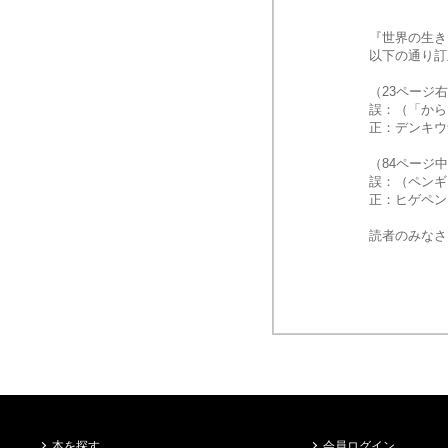
『世界の生き
以下の通り訂
（23ページ
誤：（「から
正：デンキウ
（84ページ
誤：（ペンギ
正：ヒゲペン
読者のみなさ
本を探す
会員ログイン