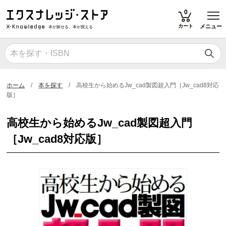
T
0
カート
メニュー
本が探せる、本が買える
ホーム
本を探す
高校生から始めるJw_cad製図超入門［Jw_cad8対応
版］
高校生から始めるJw_cad製図超入門
［Jw_cad8対応版］