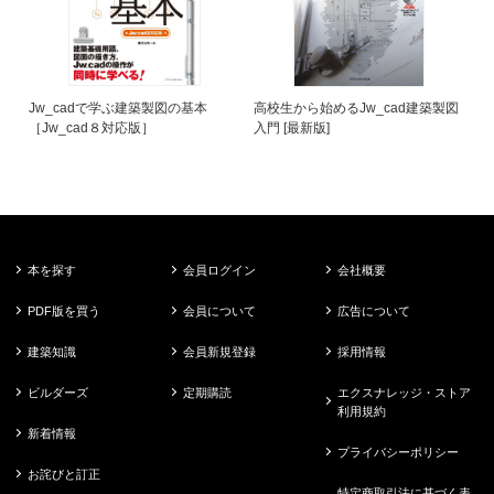
Jw_cadで学ぶ建築製図の基本
高校生から始めるJw_cad建築製図
［Jw_cad８対応版］
入門 [最新版]
本を探す
会員ログイン
会社概要
PDF版を買う
会員について
広告について
建築知識
会員新規登録
採用情報
ビルダーズ
定期購読
エクスナレッジ・ストア
利用規約
新着情報
プライバシーポリシー
お詫びと訂正
特定商取引法に基づく表