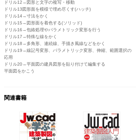
ドリル12→図形と文字の複写・移動
ドリル13図形面を模様で埋め尽くす(ハッチ)
ドリル14→寸法をかく
ドリル15→図形面を着色する(ソリッド)
ドリル16→包絡処理やパラメトリック変形を行う
ドリル17→特殊な線をかく
ドリル18→多角形、連続線、手描き風線などをかく
ドリル19→線記号変形、パラメトリック変形、伸縮、範囲選択の
応用
ドリル20→平面図の建具図形を貼り付けて編集する
平面図をかこう
関連書籍