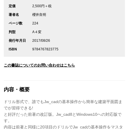
定価
2,500円＋税
著者名
櫻井良明
ページ数
224
判型
A４変
発行年月日
2017/08/26
ISBN
9784767823775
この書誌についてのお問い合わせはこちら
内容・概要
ドリル形式で、誰でもJw_cadの基本操作から簡単な建築平面図ま
でが習得できる!
と好評だった前著の改訂版。Jw_cad8とWindows10への対応版で
す。
内容は前著と同様に20項目のドリルでJw_cadの基本操作をマスタ