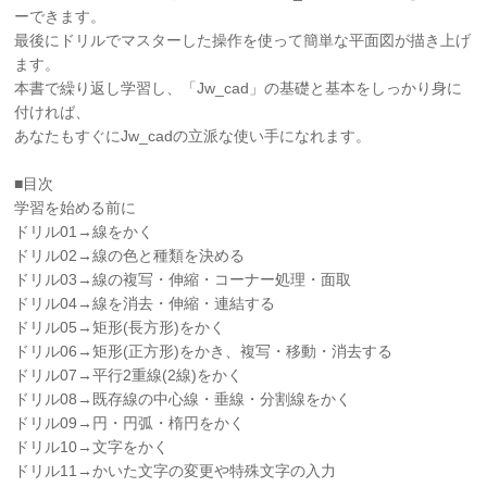
ーできます。
最後にドリルでマスターした操作を使って簡単な平面図が描き上げ
ます。
本書で繰り返し学習し、「Jw_cad」の基礎と基本をしっかり身に
付ければ、
あなたもすぐにJw_cadの立派な使い手になれます。
■目次
学習を始める前に
ドリル01→線をかく
ドリル02→線の色と種類を決める
ドリル03→線の複写・伸縮・コーナー処理・面取
ドリル04→線を消去・伸縮・連結する
ドリル05→矩形(長方形)をかく
ドリル06→矩形(正方形)をかき、複写・移動・消去する
ドリル07→平行2重線(2線)をかく
ドリル08→既存線の中心線・垂線・分割線をかく
ドリル09→円・円弧・楕円をかく
ドリル10→文字をかく
ドリル11→かいた文字の変更や特殊文字の入力