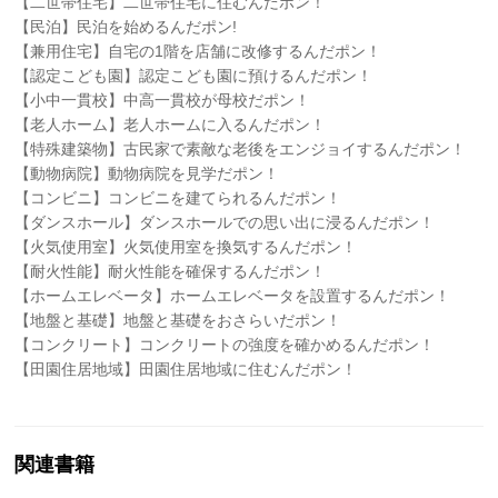
【二世帯住宅】二世帯住宅に住むんだポン！
【民泊】民泊を始めるんだポン!
【兼用住宅】自宅の1階を店舗に改修するんだポン！
【認定こども園】認定こども園に預けるんだポン！
【小中一貫校】中高一貫校が母校だポン！
【老人ホーム】老人ホームに入るんだポン！
【特殊建築物】古民家で素敵な老後をエンジョイするんだポン！
【動物病院】動物病院を見学だポン！
【コンビニ】コンビニを建てられるんだポン！
【ダンスホール】ダンスホールでの思い出に浸るんだポン！
【火気使用室】火気使用室を換気するんだポン！
【耐火性能】耐火性能を確保するんだポン！
【ホームエレベータ】ホームエレベータを設置するんだポン！
【地盤と基礎】地盤と基礎をおさらいだポン！
【コンクリート】コンクリートの強度を確かめるんだポン！
【田園住居地域】田園住居地域に住むんだポン！
関連書籍