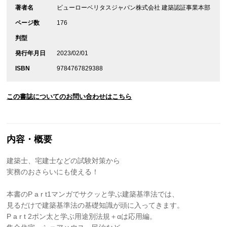
著者名
ビューローベリタスジャパン株式会社 建築認証事業本部
ページ数
176
判型
発行年月日
2023/02/01
ISBN
9784767829388
この書誌についてのお問い合わせはこちら
内容・概要
建築士、宅建士などの試験対策から
実務のおさらいにも使える！
本書のP a r t1マンガでサクッと学ぶ建築基準法では、
見るだけで建築基準法の基礎知識が頭に入ってきます。
P a r t 2ポン太と学ぶ用途別法規＋αは応用編。