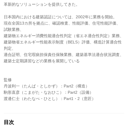
革新的なソリューションを提供してきた。
日本国内における建築認証については、2002年に業務を開始。
現在全国13カ所を拠点に、確認検査、性能評価、住宅性能評価、
試験業務、
建築物エネルギー消費性能適合性判定（省エネ適合性判定）業務、
建築物省エネルギー性能表示制度（BELS）評価、構造計算適合性
判定、
適合証明、住宅瑕疵担保責任保険業務、建築基準法適合状況調査、
建築士定期講習などの業務を展開している
監修
丹波利一（たんば・としかず）：Part2（構造）
駒形直彦（こまがた・なおひこ）：Part2（設備）
渡邊仁士（わたなべ・ひとし）：Part1・2（意匠）
目次