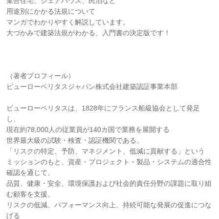
集合住宅、シェアハウス、民泊など
用途別にかかる法規について
マンガでわかりやすく解説しています。
大づかみで建築法規がわかる、入門書の決定版です！
（著者プロフィール）
ビューローベリタスジャパン株式会社建築認証事業本部
ビューローベリタスは、1828年にフランス船級協会として発足
し、
現在約78,000人の従業員が140カ国で業務を展開する
世界最大級の試験・検査・認証機関である。
「リスクの特定、予防、マネジメント、低減に貢献する」という
ミッションのもと、資産・プロジェクト・製品・システムの適合性
確認を通じて、
品質、健康・安全、環境保護および社会的責任分野の課題に取り組
む顧客を支援。
リスクの低減、パフォーマンス向上、持続可能な発展の促進につな
げる