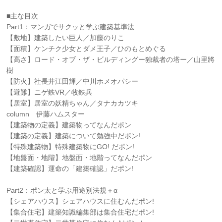
■主な目次
Part1：マンガでサクッと学ぶ建築基準法
【敷地】建築したい巨人／加藤のりこ
【面積】ケンチク少女とダメ王子／ひのもとめぐる
【高さ】ロード・オブ・ザ・ビルディングー独裁者の塔ー／山里將
樹
【防火】社長井江田輝／中川ホメオパシー
【避難】ニゲ鉄VR／牧鉄兵
【居室】居室の妖精ちゃん／タナカカツキ
column 伊藤ハムスター
【建築物の定義】建築物ってなんだポン
【建築の定義】建築について勉強中だポン!
【特殊建築物】特殊建築物にGO! だポン!
【地盤面・地階】地盤面・地階ってなんだポン
【建築確認】運命の「建築確認」だポン!
Part2：ポン太と学ぶ用途別法規＋α
【シェアハウス】シェアハウスに住むんだポン!
【集合住宅】建築知識編集部は集合住宅だポン!