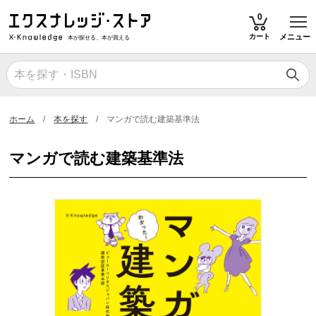
T
0
カート
メニュー
本が探せる、本が買える
ホーム
本を探す
マンガで読む建築基準法
マンガで読む建築基準法