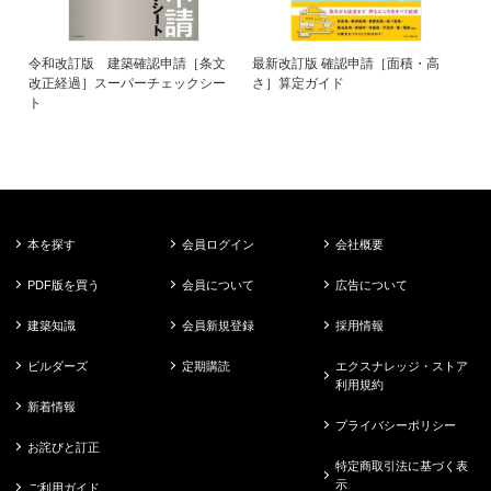
令和改訂版 建築確認申請［条文
最新改訂版 確認申請［面積・高
改正経過］スーパーチェックシー
さ］算定ガイド
ト
本を探す
会員ログイン
会社概要
PDF版を買う
会員について
広告について
建築知識
会員新規登録
採用情報
ビルダーズ
定期購読
エクスナレッジ・ストア
利用規約
新着情報
プライバシーポリシー
お詫びと訂正
特定商取引法に基づく表
示
ご利用ガイド