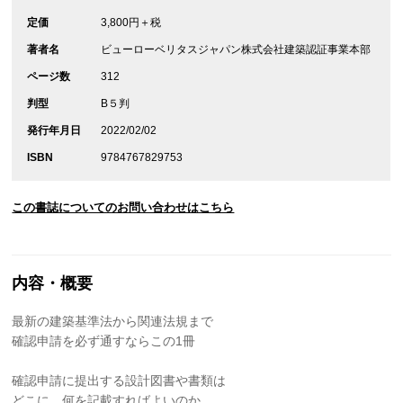
定価
3,800円＋税
著者名
ビューローベリタスジャパン株式会社建築認証事業本部
ページ数
312
判型
B５判
発行年月日
2022/02/02
ISBN
9784767829753
この書誌についてのお問い合わせはこちら
内容・概要
最新の建築基準法から関連法規まで
確認申請を必ず通すならこの1冊
確認申請に提出する設計図書や書類は
どこに、何を記載すればよいのか