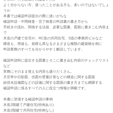
よく分からない方、迷ったことがある方も、多いのではないでしょ
うか
本書では確認申請提出の際に迷いがちな
確認申請・中間検査・完了検査の申請書の書き方から
手続きの流れ、関係する法規、必要な図書、図面に書きこむ内容ま
で
木造の戸建て住宅や、RC造の共同住宅、S造の事務所ビルなど
構造も、用途も、規模も異なるさまざまな種類の建築物を例に
申請業務のすべてを分かりやすく解説しています。
確認申請時に提出する図書とそこに書き込む内容のチェックリスト
など
実務にそのまま使える内容も盛りだくさん。
天空率や日影図、伏図や壁量計算などの構造に関する図面
給排水設備図などの設備に関する図面の書き方までも網羅する
確認申請に係るすべての人に役立つ情報が満載です。
本書に登場する確認申請の事例
木造2階建て戸建住宅(特例あり)
木造2階建て共同住宅(特例なし)