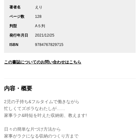
著者名
えり
ページ数
128
判型
A５判
発行年月日
2021/12/25
ISBN
9784767829715
この書誌についてのお問い合わせはこちら
内容・概要
2児の子持ち&フルタイムで働きながら
忙しくてズボラなわたしが……
家事ラク&時短を叶えた収納術、教えます!
日々の簡単な片づけ方法から
家事がラクになる収納のつくり方まで