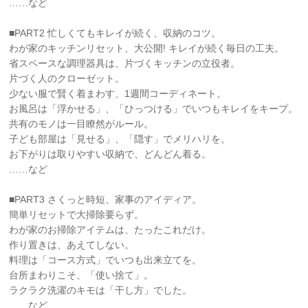
……など
■PART2 忙しくてもキレイが続く、収納のコツ。
わが家のキッチンリセット、大公開! キレイが続く毎日の工夫。
省スペースな調理器具は、片づくキッチンの立役者。
片づく人のクローゼット。
少ない服で賢く着まわす、1週間コーディネート。
お風呂は「浮かせる」、「ひっつける」でいつもキレイをキープ。
共有のモノは一目瞭然がルール。
子ども部屋は「見せる」、「隠す」でメリハリを。
お下がりは取りやすい収納で、どんどん着る。
……など
■PART3 さくっと時短、家事のアイディア。
簡単リセットで大掃除要らず。
わが家のお掃除アイテムは、たったこれだけ。
作り置きは、あえてしない。
料理は「コース方式」でいつも出来立てを。
台所まわりこそ、「使い捨て」。
ラクラク洗濯のキモは「干し方」でした。
……など