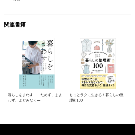
関連書籍
暮らしをまわす ―ためず、まよ
もっとラクに生きる！暮らしの整
わず、よどみなく―
理術100