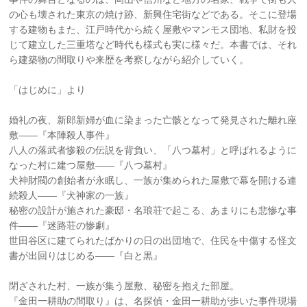
の心も壊された東京の焼け跡、新興住宅街などである。そこに登場
する建物もまた、江戸時代から続く屋敷やマンモス団地、私財を投
じて建立した三重塔など時代も様式も実に様々だ。本書では、それ
ら建築物の間取りや来歴を考察しながら紹介していく。
「はじめに」より
婚礼の夜、新郎新婦が血に染まった亡骸となって発見された離れ座
敷――『本陣殺人事件』
八人の落武者惨殺の伝説を背負い、「八つ墓村」と呼ばれるように
なった村に建つ屋敷――『八つ墓村』
犬神財閥の創始者が永眠し、一族が集められた屋敷で幕を開ける連
続殺人――『犬神家の一族』
秘密の設計が施された豪邸・名琅荘で起こる、あまりにも悲惨な事
件――『迷路荘の惨劇』
世田谷区に建てられたばかりの日の出団地で、住民を中傷する怪文
書が出回りはじめる――『白と黒』
閉ざされた村、一族が集う屋敷、秘密を抱えた部屋。
『金田一耕助の間取り』は、名探偵・金田一耕助が歩いた事件現場