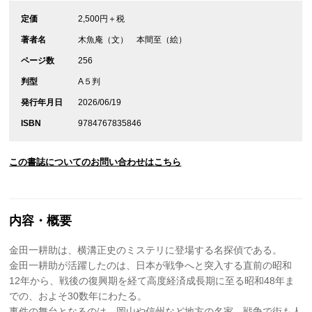
定価
2,500円＋税
著者名
木魚庵（文） 本間至（絵）
ページ数
256
判型
A５判
発行年月日
2026/06/19
ISBN
9784767835846
この書誌についてのお問い合わせはこちら
内容・概要
金田一耕助は、横溝正史のミステリに登場する名探偵である。
金田一耕助が活躍したのは、日本が戦争へと突入する直前の昭和
12年から、戦後の復興期を経て高度経済成長期に至る昭和48年ま
での、およそ30数年にわたる。
事件の舞台となるのは、岡山や信州など地方の名家、戦争で街も人