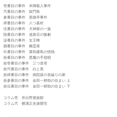
壱番目の事件 本陣殺人事件
弐番目の事件 獄門島
参番目の事件 黒猫亭事件
肆番目の事件 八つ墓村
伍番目の事件 犬神家の一族
陸番目の事件 迷路荘の惨劇
柒番目の事件 女王蜂
捌番目の事件 幽霊座
玖番目の事件 蜃気楼島の情熱
拾番目の事件 悪魔の手毬唄
拾壱番目の事件 三つ首塔
拾弐番目の事件 白と黒
拾肆番目の事件 病院坂の首縊りの家
拾参番目の事件 金田一耕助の住まい 上
拾伍番目の事件 金田一耕助の住まい 下
コラム壱 井出野屋旅館
コラム弐 横溝正史疎開宅