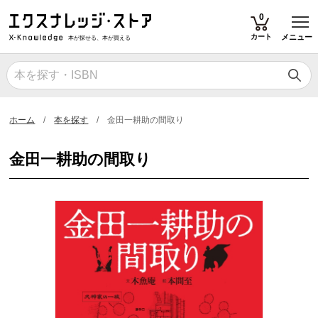
T
0
カート
メニュー
本が探せる、本が買える
ホーム
本を探す
金田一耕助の間取り
金田一耕助の間取り