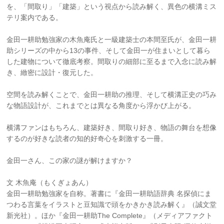
を、「間取り」「建築」という視点から読み解く、異色の横溝ミス
テリ案内である。
金田一耕助勉強家の木魚庵氏と一級建築士の本間至氏が、金田一耕
助シリーズの中から13の事件、そして金田一が住まいとして暮ら
した建物について徹底考察。間取りの細部に至るまで入念に読み解
き、緻密に設計・復元した。
空間を読み解くことで、金田一耕助の推理、そして横溝正史の巧み
な物語設計が、これまでとは異なる角度から浮かび上がる。
横溝ファンはもちろん、建築好き、間取り好き、物語の舞台を想像
するのが好きな読者の知的好奇心を刺激する一冊。
金田一さん、この家の謎が解けますか？
文 木魚庵（もくぎょあん）
金田一耕助勉強家を自称。著書に『金田一耕助語辞典 名探偵にま
つわる言葉をイラストと豆知識で頭をかきかき読み解く』（誠文堂
新光社）。ほか『金田一耕助The Complete』（メディアファクト