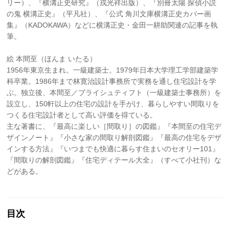
リー）、『横溝正史研究』（戎光祥出版）、『別冊太陽 探偵小説
の鬼 横溝正史』（平凡社）、『公式 角川文庫横溝正史カバー画
集』（KADOKAWA）などに横溝正史・金田一耕助関連の記事を執
筆。
絵 本間至（ほんま いたる）
1956年東京生まれ。一級建築士。1979年日本大学理工学部建築学
科卒業。1986年まで林寛治設計事務所で実務を通し住宅設計を学
ぶ。独立後、本間至／ブライシュティフト（一級建築士事務所）を
設立し、150軒以上の住宅の設計を手がけ、暮らしやすい間取りを
つくる住宅設計者として高い評価を得ている。
主な著書に、『最高に楽しい［間取り］の図鑑』『本間至の住宅デ
ザインノート』『小さな家の間取り解剖図鑑』『最高の住宅をデザ
インする方法』『いつまでも快適に暮らす住まいのセオリー101』
『間取りの解剖図鑑』『住宅ディテール大全』（すべて小社刊）な
どがある。
目次