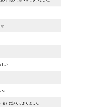
新版』初版に誤りがございました。
らせ
ました
。
した
・著）に誤りがありました