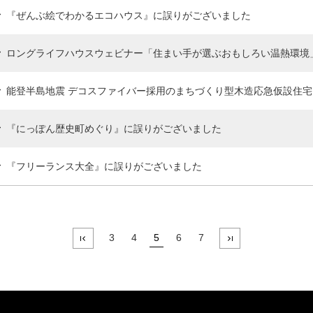
『ぜんぶ絵でわかるエコハウス』に誤りがございました
ロングライフハウスウェビナー「住まい手が選ぶおもしろい温熱環境
能登半島地震 デコスファイバー採用のまちづくり型木造応急仮設住
『にっぽん歴史町めぐり』に誤りがございました
『フリーランス大全』に誤りがございました
3
4
5
6
7