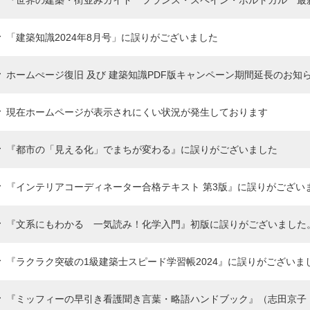
『世界の建築・街並みガイド フランス・スペイン・ポルトガル 最
「建築知識2024年8月号」に誤りがございました
ホームぺージ復旧 及び 建築知識PDF版キャンペーン期間延長のお知
現在ホームページが表示されにくい状況が発生しております
『都市の「見える化」でまちが変わる』に誤りがございました
『インテリアコーディネーター合格テキスト 第3版』に誤りがござい
『文系にもわかる 一気読み！化学入門』初版に誤りがございました
『ラクラク突破の1級建築士スピード学習帳2024』に誤りがございま
『ミッフィーの早引き看護聞き言葉・略語ハンドブック』（志田京子