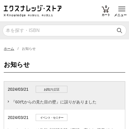
T
0
カート
メニュー
本が探せる、本が買える
ホーム
お知らせ
お知らせ
2024/03/21
お詫びと訂正
『60代からの見た目の壁』に誤りがありました
2024/03/21
イベント・セミナー