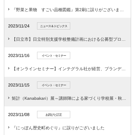
『野菜と果物 すごい品種図鑑』第2刷に誤りがございました
2023/11/24
ニュース＆トピックス
【日立市】日立特別支援学校整備計画における公募型プロポ―ザルを開始
2023/11/16
イベント・セミナー
【オンラインセミナー】インテグラル社が経営、ブランディングに関わるセミナーを開催
2023/11/15
イベント・セミナー
矩計（Kanabakari）展～講師陣による家づくり学校展・秋の部～
2023/11/08
お詫びと訂正
『にっぽん歴史町めぐり』に誤りがございました